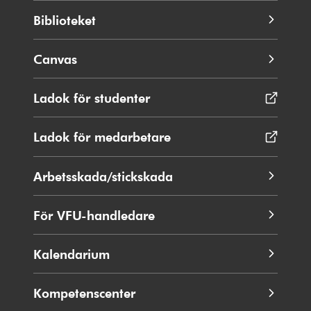
Biblioteket
Canvas
Ladok för studenter
Öppnas
i
nytt
Ladok för medarbetare
Öppnas
fönster
i
nytt
Arbetsskada/stickskada
fönster
För VFU-handledare
Kalendarium
Kompetenscenter