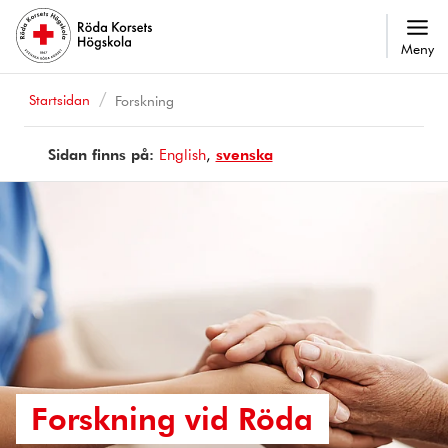
Meny
Startsidan
Forskning
Sidan finns på:
Page
English
Sidan
svenska
is
finns
available
på
in
Forskning vid Röda