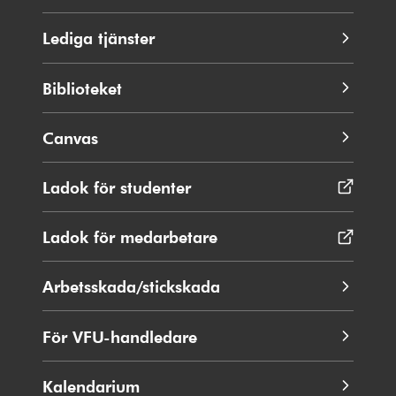
Lediga tjänster
Biblioteket
Canvas
Ladok för studenter
Öppnas
i
nytt
Ladok för medarbetare
Öppnas
fönster
i
nytt
Arbetsskada/stickskada
fönster
För VFU-handledare
Kalendarium