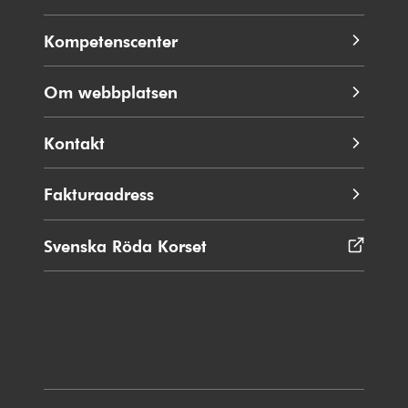
Kompetenscenter
Om webbplatsen
Kontakt
Fakturaadress
Svenska Röda Korset
Öppnas
i
nytt
fönster