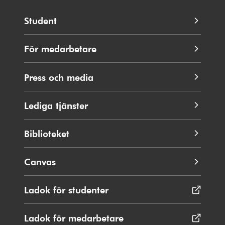
Student
För medarbetare
Press och media
Lediga tjänster
Biblioteket
Canvas
Ladok för studenter
Öppnas
i
nytt
Ladok för medarbetare
Öppnas
fönster