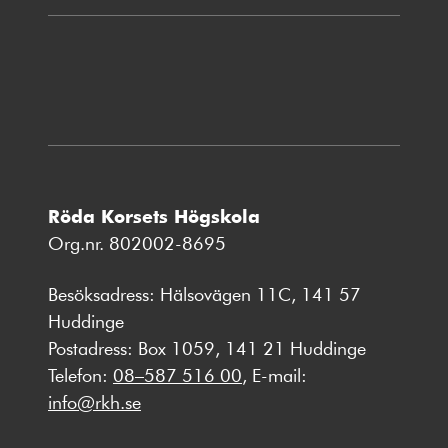
i
nytt
fönster
Röda Korsets Högskola
Org.nr. 802002-8695
Besöksadress: Hälsovägen 11C, 141 57
Huddinge
Postadress: Box 1059, 141 21 Huddinge
Telefon:
08–587 516 00
, E-mail:
info@rkh.se