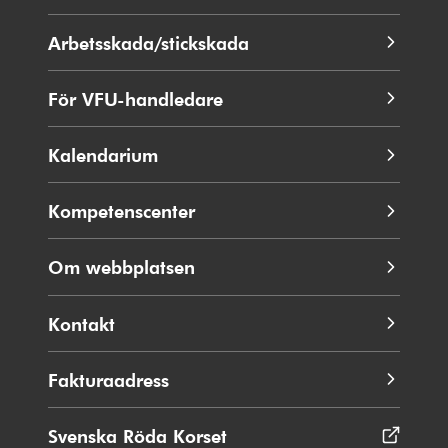
i
nytt
Arbetsskada/stickskada
fönster
För VFU-handledare
Kalendarium
Kompetenscenter
Om webbplatsen
Kontakt
Fakturaadress
Svenska Röda Korset
Öppnas