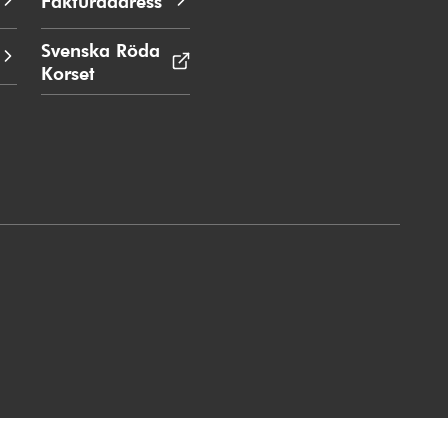
Fakturaadress
Svenska Röda
Korset
Öppnas
i
nytt
fönster