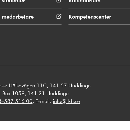
 studenter
Öppnas
Kalendarium
i
nytt
r medarbetare
Öppnas
Kompetenscenter
fönster
i
nytt
fönster
ess: Hälsovägen 11C, 141 57 Huddinge
s: Box 1059, 141 21 Huddinge
8–587 516 00
, E-mail:
info@rkh.se