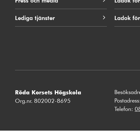
Press och media
Ladok för
Lediga tjänster
Ladok fö
Besöksadr
Röda Korsets Högskola
Postadres
Org.nr. 802002-8695
Telefon:
0