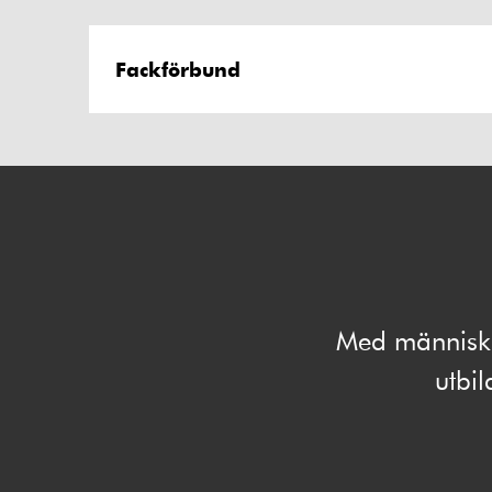
Fackförbund
Med människan
utbi