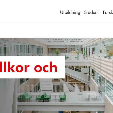
Utbildning
Student
Fors
llkor och