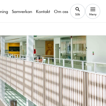
kning
Samverkan
Kontakt
Om oss
Sök
Meny