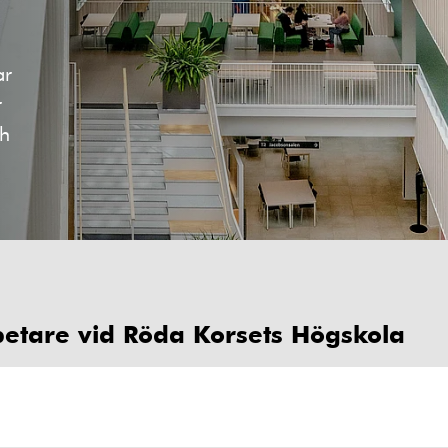
ar
r
ch
rbetare vid Röda Korsets Högskola