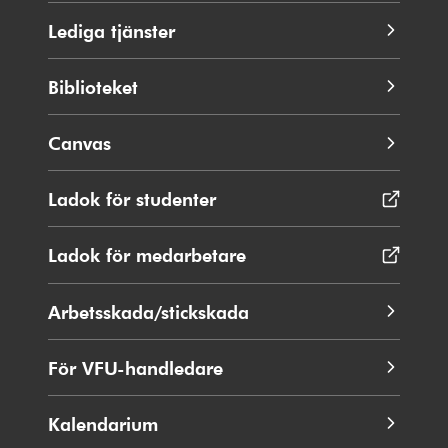
Lediga tjänster
Biblioteket
Canvas
Ladok för studenter
Öppnas
i
nytt
Ladok för medarbetare
Öppnas
fönster
i
nytt
Arbetsskada/stickskada
fönster
För VFU-handledare
Kalendarium