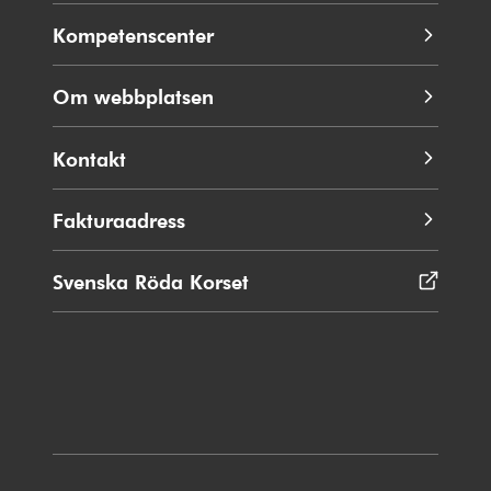
Kompetenscenter
Om webbplatsen
Kontakt
Fakturaadress
Svenska Röda Korset
Öppnas
i
nytt
fönster