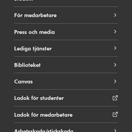
För medarbetare
Press och media
Lediga tjänster
Biblioteket
Canvas
Ladok för studenter
Öppnas
i
nytt
Ladok för medarbetare
Öppnas
fönster
i
nytt
Arbetsskada/stickskada