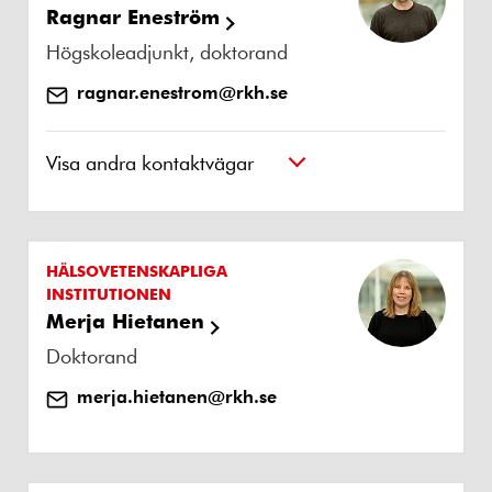
Ragnar Eneström
Högskoleadjunkt, doktorand
ragnar.enestrom@rkh.se
Visa andra kontaktvägar
HÄLSOVETENSKAPLIGA
INSTITUTIONEN
Merja Hietanen
Doktorand
merja.hietanen@rkh.se