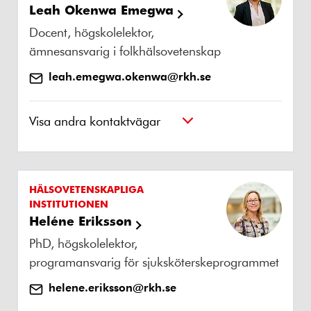
Leah Okenwa Emegwa
Docent, högskolelektor,
ämnesansvarig i folkhälsovetenskap
leah.emegwa.okenwa@rkh.se
Visa andra kontaktvägar
HÄLSOVETENSKAPLIGA
INSTITUTIONEN
Heléne Eriksson
PhD, högskolelektor,
programansvarig för sjuksköterskeprogrammet
helene.eriksson@rkh.se