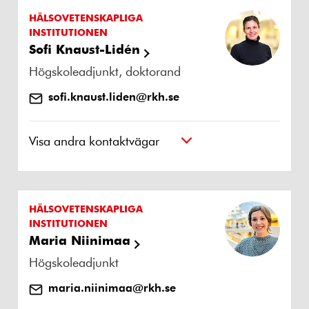
HÄLSOVETENSKAPLIGA
INSTITUTIONEN
Sofi Knaust-Lidén
Högskoleadjunkt, doktorand
sofi.knaust.liden@rkh.se
Visa andra kontaktvägar
HÄLSOVETENSKAPLIGA
INSTITUTIONEN
Maria Niinimaa
Högskoleadjunkt
maria.niinimaa@rkh.se