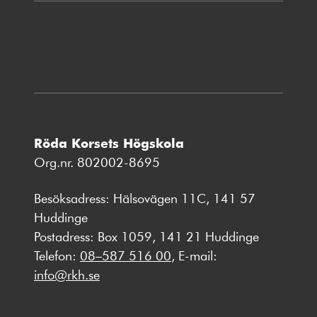
nytt
fönster
Röda Korsets Högskola
Org.nr. 802002-8695
Besöksadress: Hälsovägen 11C, 141 57
Huddinge
Postadress: Box 1059, 141 21 Huddinge
Telefon:
08–587 516 00
, E-mail:
info@rkh.se