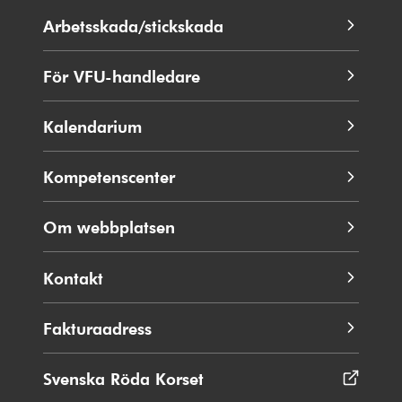
nytt
Arbetsskada/stickskada
fönster
För VFU-handledare
Kalendarium
Kompetenscenter
Om webbplatsen
Kontakt
Fakturaadress
Svenska Röda Korset
Öppnas
i