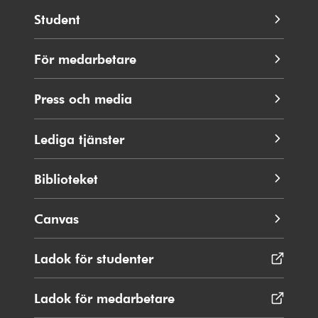
Student
För medarbetare
Press och media
Lediga tjänster
Biblioteket
Canvas
Ladok för studenter
Öppnas
i
nytt
Ladok för medarbetare
Öppnas
fönster
i