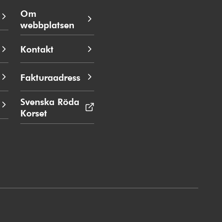
Om
webbplatsen
Kontakt
Fakturaadress
Svenska Röda
Korset
Öppnas
i
nytt
fönster