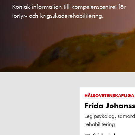
Kontaktinformation till kompetenscentret för
tortyr- och krigsskaderehabilitering.
HÄLSOVETENSKAPLIGA
Frida Johans
Leg psykolog, samordn
rehabilitering