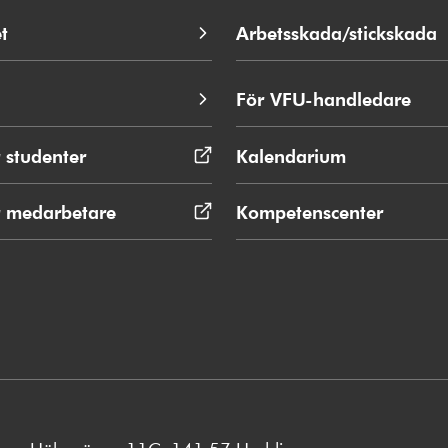
t
Arbetsskada/stickskada
För VFU-handledare
 studenter
Öppnas
Kalendarium
i
nytt
r medarbetare
Öppnas
Kompetenscenter
fönster
i
nytt
fönster