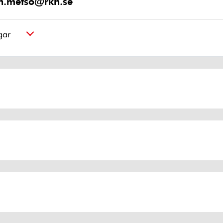
on.metso@rkh.se
gar