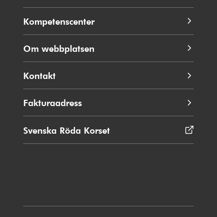
Kompetenscenter
Om webbplatsen
Kontakt
Fakturaadress
Svenska Röda Korset
Öppnas
i
nytt
fönster