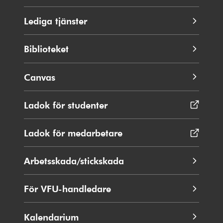
Lediga tjänster
Biblioteket
Canvas
Ladok för studenter
Öppnas
i
nytt
Ladok för medarbetare
Öppnas
fönster
i
nytt
Arbetsskada/stickskada
fönster
För VFU-handledare
Kalendarium