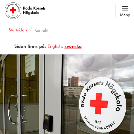
Meny
Startsidan
Kontakt
Sidan finns på:
Page
English
Sidan
svenska
is
finns
available
på
in