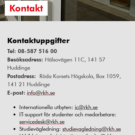
Kontakt
Kontaktuppgifter
Tel: 08-587 516 00
Besöksadress:
Hälsovägen 11C, 141 57
Huddinge
Postadress:
Röda Korsets Högskola, Box 1059,
141 21 Huddinge
E-post:
info@rkh.se
Internationella utbyten:
ic@rkh.se
IT-support för studenter och medarbetare:
servicedesk@rkh.se
Studievägledning:
studievagledning@rkh.se