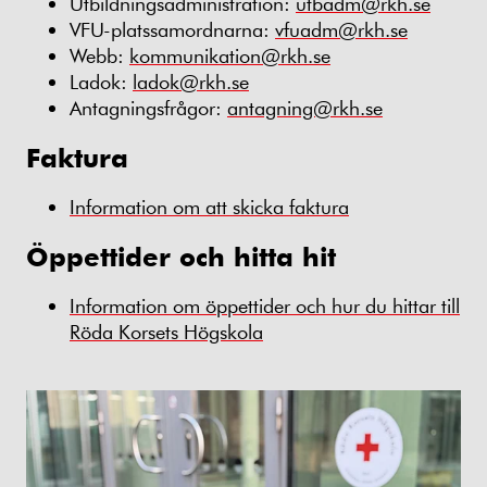
Utbildningsadministration:
utbadm@rkh.se
VFU-platssamordnarna:
vfuadm@rkh.se
Webb:
kommunikation@rkh.se
Ladok:
ladok@rkh.se
Antagningsfrågor:
antagning@rkh.se
Faktura
Information om att skicka faktura
Öppettider och hitta hit
Information om öppettider och hur du hittar till
Röda Korsets Högskola