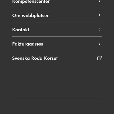
Kompetenscenter
Om webbplatsen
Kontakt
Fakturaadress
Svenska Röda Korset
Öppnas
i
nytt
fönster