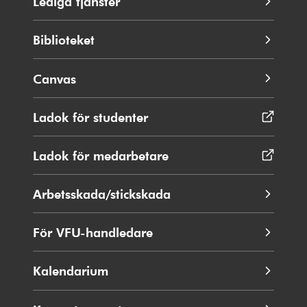
Lediga tjänster
Biblioteket
Canvas
Ladok för studenter
Öppnas
i
nytt
Ladok för medarbetare
Öppnas
fönster
i
nytt
Arbetsskada/stickskada
fönster
För VFU-handledare
Kalendarium