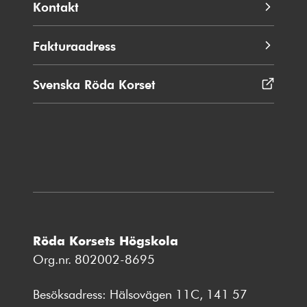
Kontakt
Fakturaadress
Svenska Röda Korset
Öppnas
i
nytt
fönster
Röda Korsets Högskola
Org.nr. 802002-8695
Besöksadress: Hälsovägen 11C, 141 57