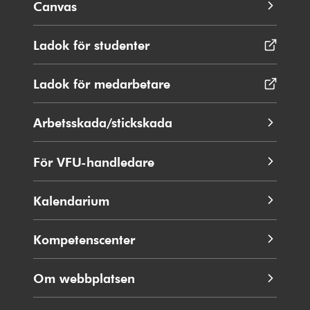
Canvas
Ladok för studenter
Öppnas
i
nytt
Ladok för medarbetare
Öppnas
fönster
i
nytt
Arbetsskada/stickskada
fönster
För VFU-handledare
Kalendarium
Kompetenscenter
Om webbplatsen