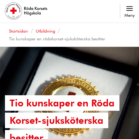
Meny
Startsidan
Utbildning
Tio kunskaper en rödakorset-sjuksköterska besitter
Tio kunskaper en Röda
Korset-sjuksköterska
besitter