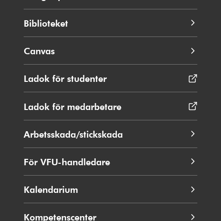
Biblioteket
Canvas
Ladok för studenter
Öppnas
i
nytt
Ladok för medarbetare
Öppnas
fönster
i
nytt
Arbetsskada/stickskada
fönster
För VFU-handledare
Kalendarium
Kompetenscenter