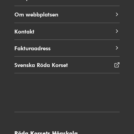
Om webbplatsen
Kontakt
Fakturaadress
Svenska Röda Korset
Öppnas
i
nytt
fönster
Röda Korsets Högskola