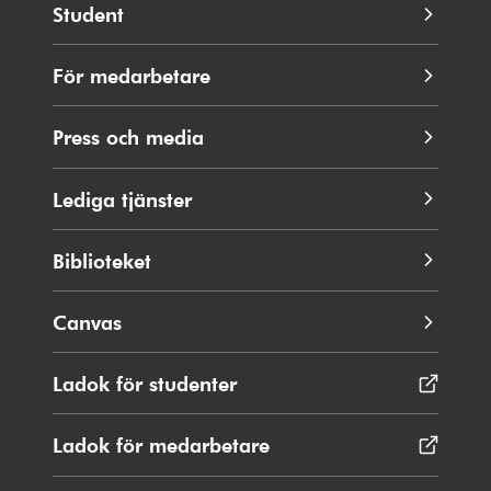
Student
För medarbetare
Press och media
Lediga tjänster
Biblioteket
Canvas
Ladok för studenter
Öppnas
i
nytt
Ladok för medarbetare
Öppnas
fönster
i