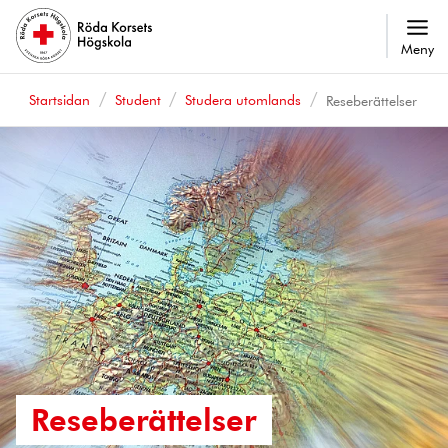
Meny
Startsidan
Student
Studera utomlands
Reseberättelser
Reseberättelser