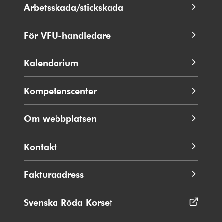
nytt
Arbetsskada/stickskada
fönster
För VFU-handledare
Kalendarium
Kompetenscenter
Om webbplatsen
Kontakt
Fakturaadress
Svenska Röda Korset
Öppnas
i