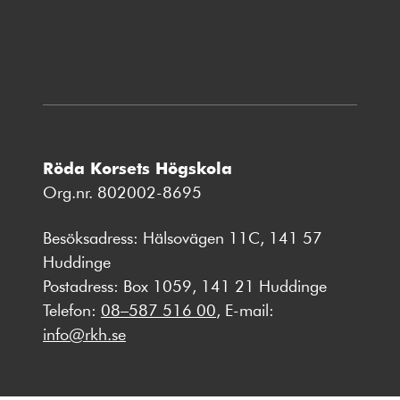
nytt
fönster
Röda Korsets Högskola
Org.nr. 802002-8695
Besöksadress: Hälsovägen 11C, 141 57
Huddinge
Postadress: Box 1059, 141 21 Huddinge
Telefon:
08–587 516 00
, E-mail:
info@rkh.se