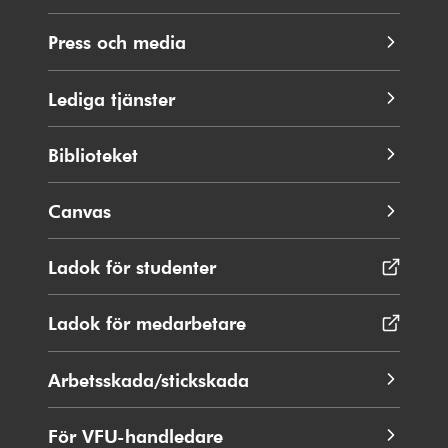
Press och media
Lediga tjänster
Biblioteket
Canvas
Ladok för studenter
Öppnas
i
nytt
Ladok för medarbetare
Öppnas
fönster
i
nytt
Arbetsskada/stickskada
fönster
För VFU-handledare