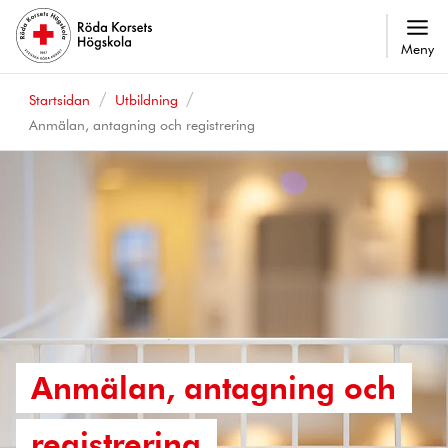
Meny
Startsidan
Utbildning
Anmälan, antagning och registrering
Anmälan, antagning och
registrering