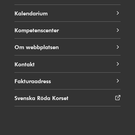
Kalendarium
Kompetenscenter
Om webbplatsen
Kontakt
Fakturaadress
Svenska Röda Korset
Öppnas
i
nytt
fönster