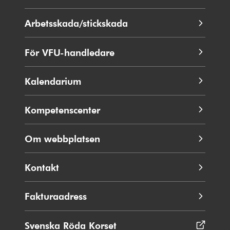
fönster
i
nytt
Arbetsskada/stickskada
fönster
För VFU-handledare
Kalendarium
Kompetenscenter
Om webbplatsen
Kontakt
Fakturaadress
Svenska Röda Korset
Öppnas