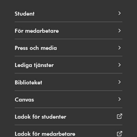
Student
För medarbetare
Press och media
Lediga tjänster
Biblioteket
Canvas
Ladok för studenter
Öppnas
i
nytt
Ladok för medarbetare
Öppnas