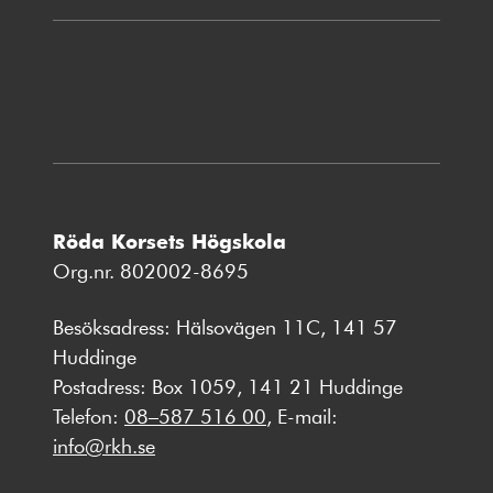
i
nytt
fönster
Röda Korsets Högskola
Org.nr. 802002-8695
Besöksadress: Hälsovägen 11C, 141 57
Huddinge
Postadress: Box 1059, 141 21 Huddinge
Telefon:
08–587 516 00
, E-mail:
info@rkh.se