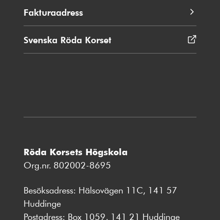
Fakturaadress
Svenska Röda Korset
Öppnas
i
nytt
fönster
Röda Korsets Högskola
Org.nr. 802002-8695
Besöksadress: Hälsovägen 11C, 141 57
Huddinge
Postadress: Box 1059, 141 21 Huddinge