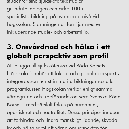
studenter sina sjuksköterskestudier i
grundutbildningen och cirka 100 i
specialistutbildning på avancerad nivå vid
högskolan. Stämningen är familjär med en
inkluderande studie- och arbetsmiljö.
3. Omvårdnad och hälsa i ett
globalt perspektiv som profil
Att plugga till sjuksköterska vid Röda Korsets
Högskola innebär att lokala och globala perspektiv
integreras som en strimma i utbildningarnas alla
programkurser. Högskolan verkar enligt samma
värdegrund och uppförandekod som Svenska Röda
Korset – med särskilt fokus på humanitet,
opartiskhet och neutralitet. Dessa principer innebär
att förhindra och lindra mänskligt lidande, skydda
liv och hälsa samt att värna om respekten för