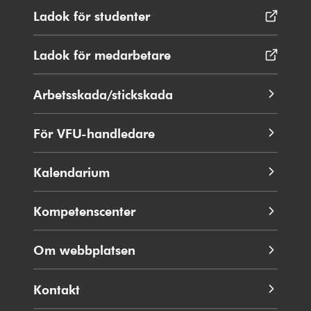
Ladok för studenter
Öppnas
i
nytt
Ladok för medarbetare
Öppnas
fönster
i
nytt
Arbetsskada/stickskada
fönster
För VFU-handledare
Kalendarium
Kompetenscenter
Om webbplatsen
Kontakt