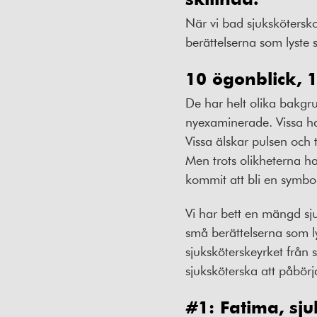
När vi bad sjukskötersko
berättelserna som lyste s
10 ögonblick, 
De har helt olika bakgru
nyexaminerade. Vissa har
Vissa älskar pulsen och 
Men trots olikheterna h
kommit att bli en symbo
Vi har bett en mängd sju
små berättelserna som lys
sjuksköterskeyrket från s
sjuksköterska att påbörj
#1: Fatima, sj