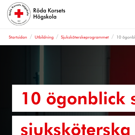
Startsidan
Utbildning
Sjuksköterskeprogrammet
10 ögonbli
10 ögonblick
sjuksköterska