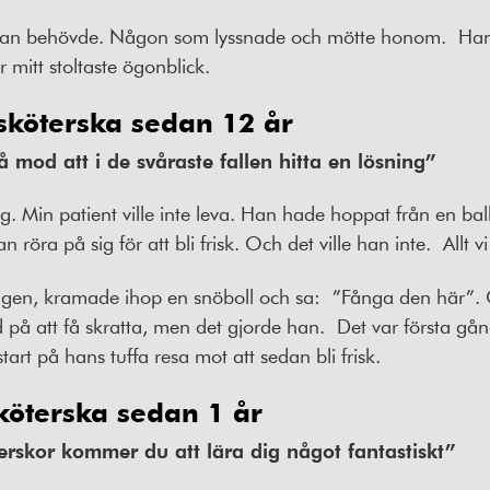
 han behövde. Någon som lyssnade och mötte honom.
Han
r mitt stoltaste ögonblick.
ksköterska sedan 12 år
 mod att i de svåraste fallen hitta en lösning”
ag. Min patient ville inte leva. Han hade hoppat från en ba
röra på sig för att bli frisk. Och det ville han inte.
Allt 
ngen, kramade ihop en snöboll och sa:
”Fånga den här”. 
 på att få skratta, men det gjorde han.
Det var första gå
start på hans tuffa resa mot att sedan bli frisk.
sköterska sedan 1 år
erskor kommer du att lära dig något fantastiskt”