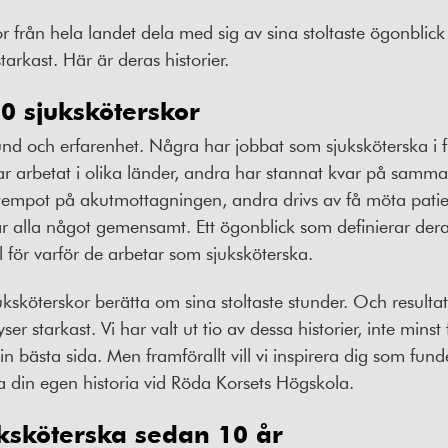
r från hela landet dela med sig av sina stoltaste ögonblic
tarkast. Här är deras historier.
10 sjuksköterskor
nd och erfarenhet. Några har jobbat som sjuksköterska i f
 arbetat i olika länder, andra har stannat kvar på samma a
tempot på akutmottagningen, andra drivs av få möta patient
ar alla något gemensamt. Ett ögonblick som definierar der
l för varför de arbetar som sjuksköterska.
ksköterskor berätta om sina stoltaste stunder. Och resultat
er starkast. Vi har valt ut tio av dessa historier, inte minst 
in bästa sida. Men framförallt vill vi inspirera dig som funde
a din egen historia vid Röda Korsets Högskola.
uksköterska sedan 10 år