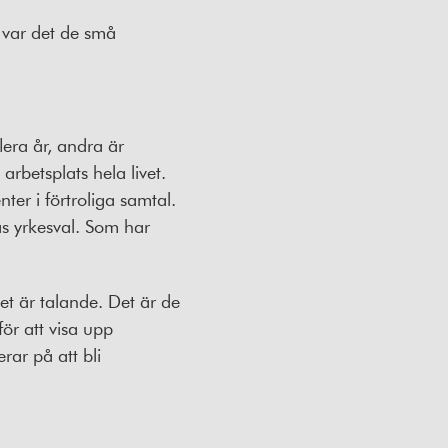
k var det de små
lera år, andra är
rbetsplats hela livet.
er i förtroliga samtal.
as yrkesval. Som har
et är talande. Det är de
för att visa upp
rar på att bli