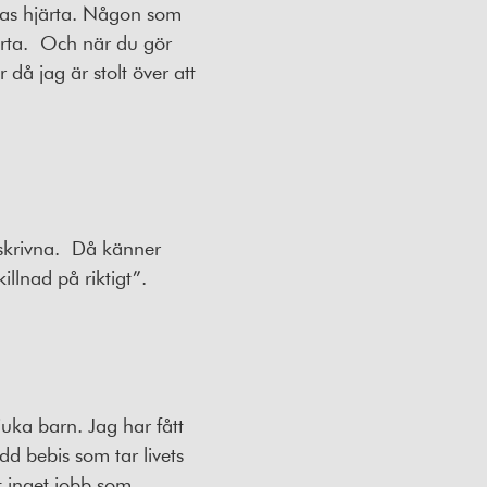
rnas hjärta. Någon som
rta.
Och när du gör
r då jag är stolt över att
skrivna.
Då känner
illnad på riktigt”.
uka barn. Jag har fått
dd bebis som tar livets
et inget jobb som