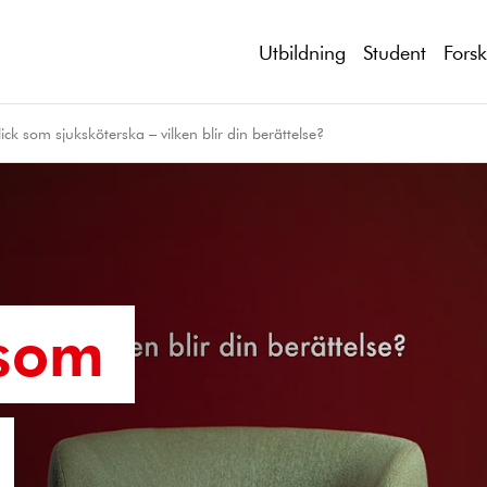
Utbildning
Student
Fors
ck som sjuksköterska – vilken blir din berättelse?
 som