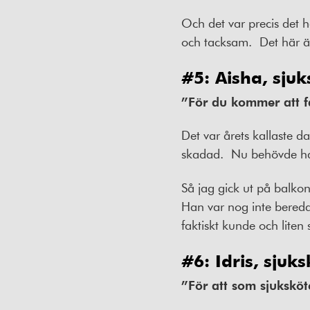
Och det var precis det
och tacksam.
Det här ä
#5: Aisha, sju
”För du kommer att få
Det var årets kallaste d
skadad.
Nu behövde han 
Så jag gick ut på balko
Han var nog inte beredd
faktiskt kunde och liten 
#6: Idris, sjuk
”För att som sjuksköt