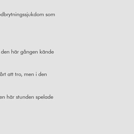
lnedbrytningssjukdom som
Men den här gången kände
rt att tro, men i den
 den här stunden spelade