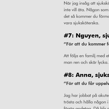
När jag insåg att sjuks
inte vill äta. Någon som i
det så kommer du förm
vara sjuksköterska.
#7: Nguyen, sj
”För att du kommer f
Att följa en familj med et
man ren och skär lycka.
#8: Anna, sjuk
”För att du får uppel
Jag har jobbat på akute
trösta och hålla någon i
första andetag. Då blir m