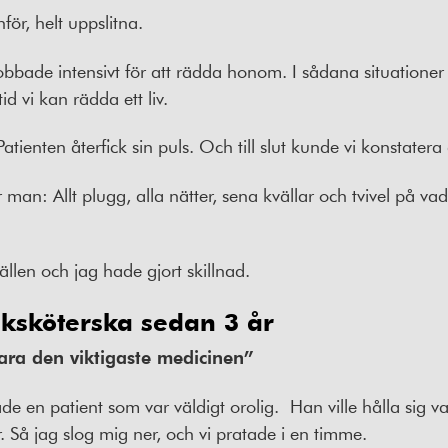
ör, helt uppslitna.
obbade intensivt för att rädda honom. I sådana situatione
tid vi kan rädda ett liv.
Patienten återfick sin puls. Och till slut kunde vi konstatera
r man:
Allt plugg, alla nätter, sena kvällar och tvivel på va
ällen och jag hade gjort skillnad.
juksköterska sedan 3 år
ara den viktigaste medicinen”
e en patient som var väldigt orolig.
Han ville hålla sig va
r. Så jag slog mig ner, och vi pratade i en timme.