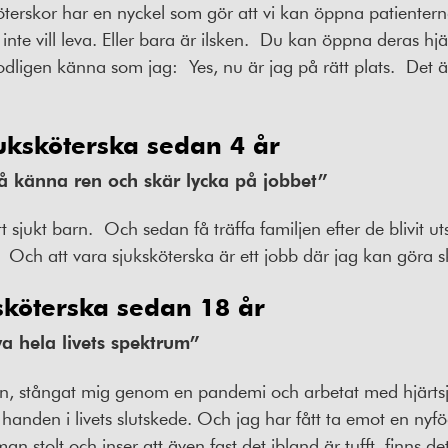
köterskor har en nyckel som gör att vi kan öppna patiente
nte vill leva. Eller bara är ilsken.
Du kan öppna deras hjä
odligen känna som jag:
Yes, nu är jag på rätt plats.
Det ä
uksköterska sedan 4 år
å känna ren och skär lycka på jobbet”
t sjukt barn.
Och sedan få träffa familjen efter de blivit ut
Och att vara sjuksköterska är ett jobb där jag kan göra sk
sköterska sedan 18 år
va hela livets spektrum”
n, stångat mig genom en pandemi och arbetat med hjärtsj
 handen i livets slutskede. Och jag har fått ta emot en nyfö
an stolt och inser att även fast det ibland är tufft, finns d