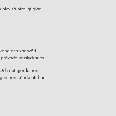
 blev så otroligt glad
lkong och var svårt
vi prövade misslyckades.
Och det gjorde han.
ngen han kände att han