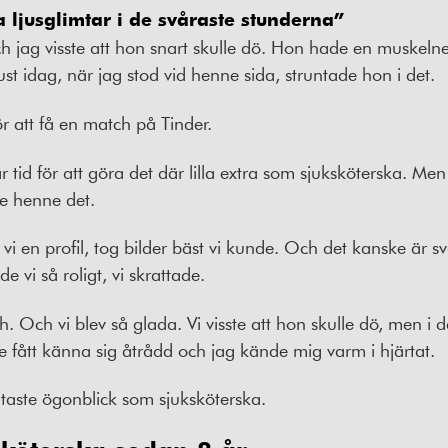
a ljusglimtar i de svåraste stunderna”
ch jag visste att hon snart skulle dö. Hon hade en muske
ust idag, när jag stod vid henne sida, struntade hon i det.
r att få en match på Tinder.
ar tid för att göra det där lilla extra som sjuksköterska. 
ge henne det.
i en profil, tog bilder bäst vi kunde. Och det kanske är svå
 vi så roligt, vi skrattade.
tch. Och vi blev så glada. Vi visste att hon skulle dö, men i
e fått känna sig åtrådd och jag kände mig varm i hjärtat.
ltaste ögonblick som sjuksköterska.