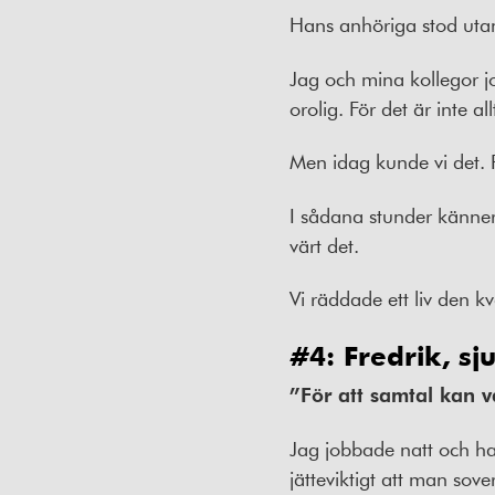
Hans anhöriga stod utanf
Jag och mina kollegor j
orolig. För det är inte all
Men idag kunde vi det.
I sådana stunder känne
värt det.
Vi räddade ett liv den kv
#4: Fredrik, s
”För att samtal kan v
Jag jobbade natt och had
jätteviktigt att man sove