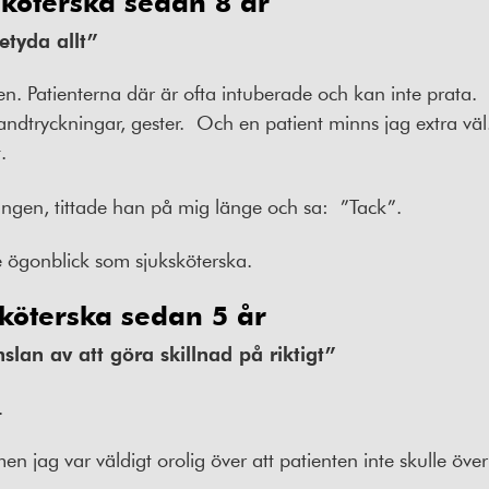
sköterska sedan 8 år
etyda allt”
n. Patienterna där är ofta intuberade och kan inte prata.
andtryckningar, gester.
Och en patient minns jag extra väl.
.
langen, tittade han på mig länge och sa:
”Tack”.
te ögonblick som sjuksköterska.
sköterska sedan 5 år
nslan av att göra skillnad på riktigt”
.
en jag var väldigt orolig över att patienten inte skulle över