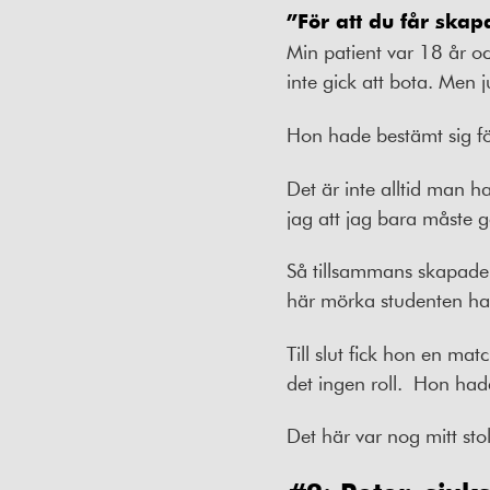
”För att du får skap
Min patient var 18 år o
inte gick att bota. Men j
Hon hade bestämt sig fö
Det är inte alltid man h
jag att jag bara måste 
Så tillsammans skapade v
här mörka studenten hade
Till slut fick hon en ma
det ingen roll. Hon had
Det här var nog mitt sto