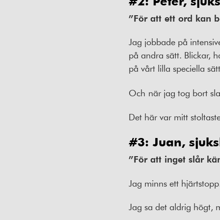
#2: Peter, sjuk
”För att ett ord kan b
Jag jobbade på intensive
på andra sätt. Blickar, h
på vårt lilla speciella sätt
Och
när jag tog bort s
Det här var mitt stoltas
#3: Juan, sjuk
”För att inget slår kä
Jag minns ett hjärtstopp
Jag sa det aldrig högt, m