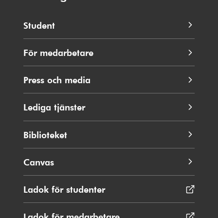
Student
För medarbetare
Press och media
Lediga tjänster
Biblioteket
Canvas
Ladok för studenter
Öppnas
i
nytt
Ladok för medarbetare
Öppnas