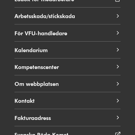
fönster
i
nytt
Arbetsskada/stickskada
fönster
För VFU-handledare
Kalendarium
Kompetenscenter
Om webbplatsen
Kontakt
Fakturaadress
Svenska Röda Korset
Öppnas