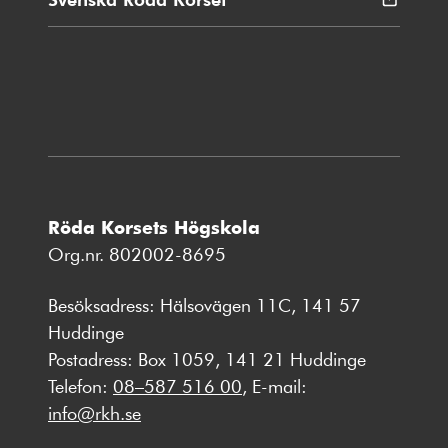
i
nytt
fönster
Röda Korsets Högskola
Org.nr. 802002-8695
Besöksadress: Hälsovägen 11C, 141 57
Huddinge
Postadress: Box 1059, 141 21 Huddinge
Telefon:
08–587 516 00
, E-mail:
info@rkh.se