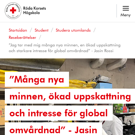
Meny
Startsidan
Student
Studera utomlands
Reseberättelser
”Jag tar med mig många nya minnen, en ökad uppskattning
och starkare intresse för global omvårdnad” - Jasin Rossi
”Många nya
minnen, ökad uppskattning
och intresse för global
omvårdnad” - Jasin