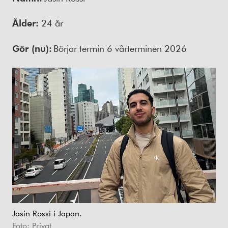
Ålder:
24 år
Gör
(nu)
:
Börjar
termin
6 vår
terminen 202
6
Jasin Rossi i Japan.
Foto: Privat