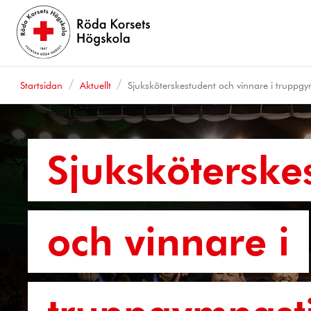
Startsidan
Aktuellt
Sjuksköterskestudent och vinnare i truppgy
Sjuksköterske
och vinnare i
truppgymnast