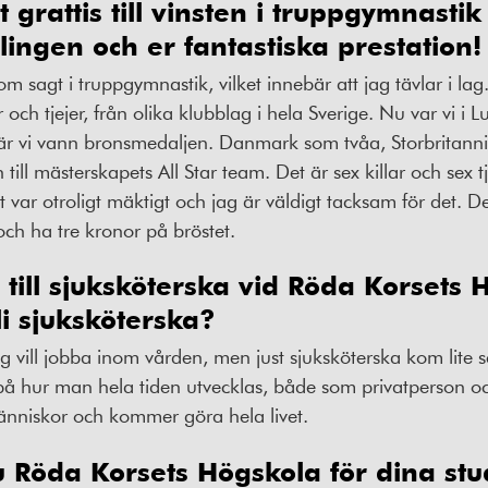
t grattis till vinsten i truppgymnastik
lingen och er fantastiska prestation!
om sagt i truppgymnastik, vilket innebär att jag tävlar i la
r och tjejer, från olika klubblag i hela Sverige. Nu var vi 
r vi vann bronsmedaljen. Danmark som tvåa, Storbritannie
 till mästerskapets All Star team. Det är sex killar och sex t
 var otroligt mäktigt och jag är väldigt tacksam för det. Det
och ha tre kronor på bröstet.
till sjuksköterska vid Röda Korsets 
bli sjuksköterska?
jag vill jobba inom vården, men just sjuksköterska kom lite s
på hur man hela tiden utvecklas, både som privatperson o
människor och kommer göra hela livet.
u Röda Korsets Högskola för dina stu