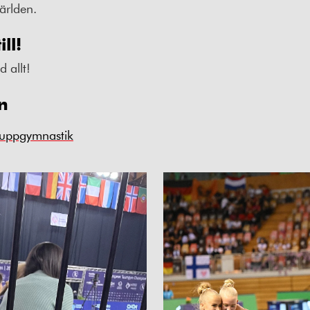
världen.
ll!
d allt!
n
ruppgymnastik