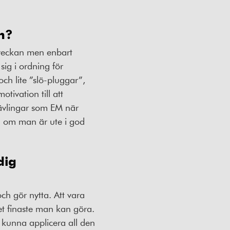
n?
i veckan men enbart
 sig i ordning för
ch lite ”slö-pluggar”,
otivation till att
tävlingar som EM när
ch om man är ute i god
dig
ch gör nytta. Att vara
t finaste man kan göra.
 kunna applicera all den