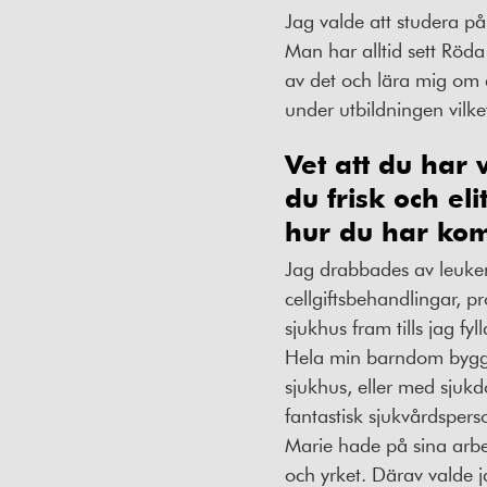
Jag valde att studera p
Man har alltid sett Röda
av det och lära mig om 
under utbildningen vilke
Vet att du har 
du frisk och el
hur du har kommi
Jag drabbades av leukem
cellgiftsbehandlingar, pr
sjukhus fram tills jag fy
Hela min barndom byggde
sjukhus, eller med sjukd
fantastisk sjukvårdsperson
Marie hade på sina arbet
och yrket. Därav valde j