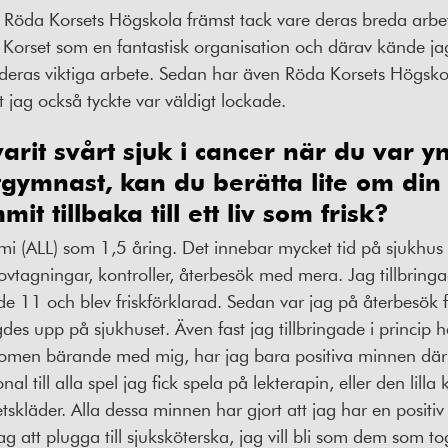
å Röda Korsets Högskola främst tack vare deras breda arbe
 Korset som en fantastisk organisation och därav kände jag 
deras viktiga arbete. Sedan har även Röda Korsets Högskol
t jag också tyckte var väldigt lockade.
varit svårt sjuk i cancer när du var 
itgymnast, kan du berätta lite om di
t tillbaka till ett liv som frisk?
i (ALL) som 1,5 åring. Det innebar mycket tid på sjukhus 
ovtagningar, kontroller, återbesök med mera. Jag tillbringad
llde 11 och blev friskförklarad. Sedan var jag på återbesök fr
s upp på sjukhuset. Även fast jag tillbringade i princip 
omen bärande med mig, har jag bara positiva minnen därifrå
al till alla spel jag fick spela på lekterapin, eller den lilla 
skläder. Alla dessa minnen har gjort att jag har en positiv
ag att plugga till sjuksköterska, jag vill bli som dem som