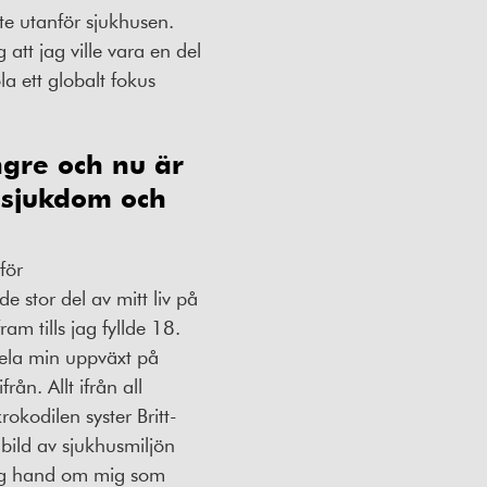
te utanför sjukhusen.
att jag ville vara en del
a ett globalt fokus
yngre och nu är
n sjukdom och
för
e stor del av mitt liv på
am tills jag fyllde 18.
hela min uppväxt på
n. Allt ifrån all
krokodilen syster Britt-
 bild av sjukhusmiljön
 tog hand om mig som