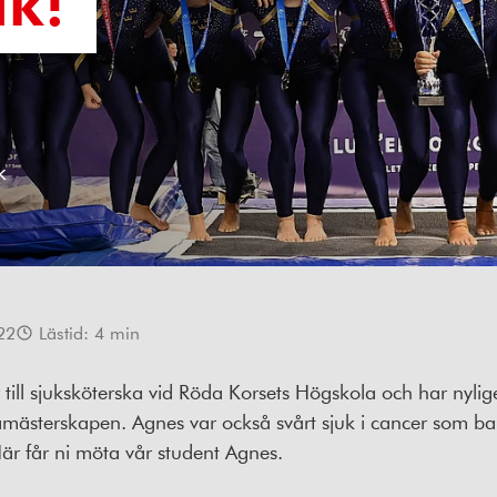
k
22
Lästid:
4
min
till sjuksköterska vid Röda Korsets Högskola och har nylig
amästerskapen. Agnes var också svårt sjuk i cancer som b
är får ni möta vår student Agnes.