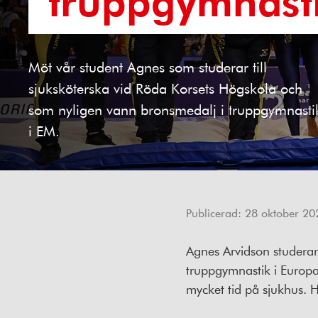
Möt vår student Agnes som studerar till
sjuksköterska vid Röda Korsets Högskola och
som nyligen vann bronsmedalj i truppgymnasti
i EM.
Publicerad:
28 oktober 20
Agnes Arvidson studerar 
truppgymnastik i Europ
mycket tid på sjukhus. H