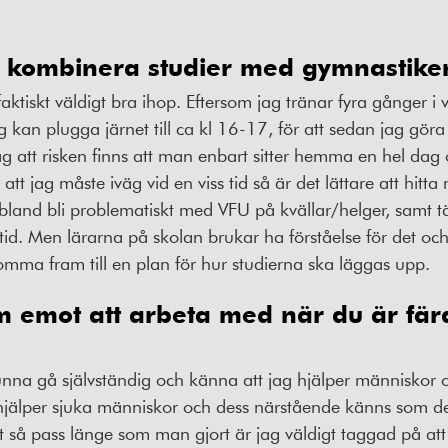
t kombinera studier med gymnastike
faktiskt väldigt bra ihop. Eftersom jag tränar fyra gånger 
jag kan plugga järnet till ca kl 16-17, för att sedan jag göra
ag att risken finns att man enbart sitter hemma en hel dag o
t jag måste iväg vid en viss tid så är det lättare att hitta m
bland bli problematiskt med VFU på kvällar/helger, samt 
tid. Men lärarna på skolan brukar ha förståelse för det o
omma fram till en plan för hur studierna ska läggas upp.
m emot att arbeta med när du är fär
unna gå självständig och känna att jag hjälper människor o
hjälper sjuka människor och dess närstående känns som de
så pass länge som man gjort är jag väldigt taggad på att