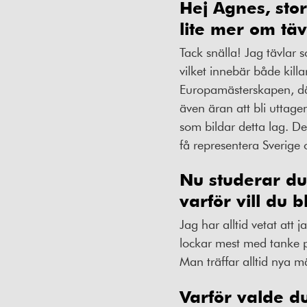
Hej Agnes, stor
lite mer om täv
Tack snälla! Jag tävlar s
vilket innebär både killa
Europamästerskapen, dä
även äran att bli uttagen
som bildar detta lag. Det
få representera Sverige 
Nu studerar du 
varför vill du 
Jag har alltid vetat att 
lockar mest med tanke 
Man träffar alltid nya 
Varför valde d