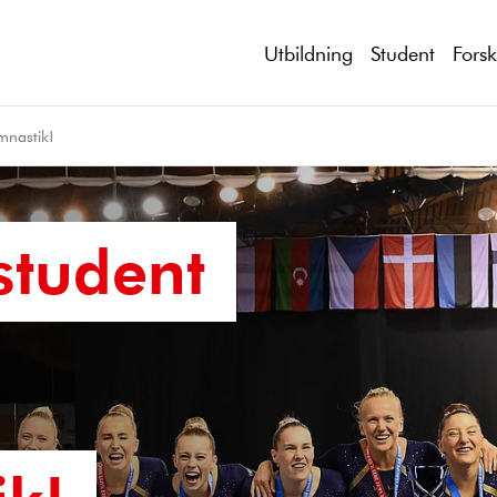
Utbildning
Student
Fors
mnastik!
student
ik!