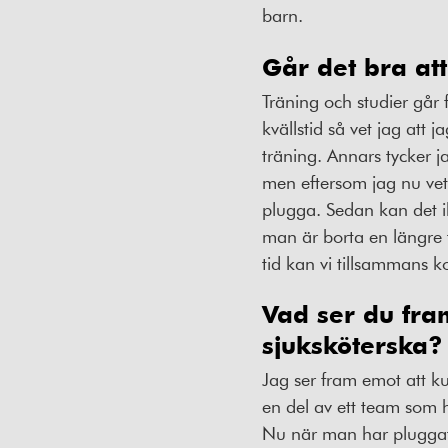
barn.
Går det bra at
Träning och studier går 
kvällstid så vet jag att 
träning. Annars tycker j
men eftersom jag nu vet at
plugga. Sedan kan det i
man är borta en längre 
tid kan vi tillsammans k
Vad ser du fra
sjuksköterska?
Jag ser fram emot att k
en del av ett team som 
Nu när man har pluggat 