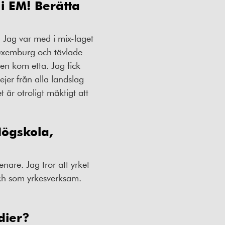
 i EM! Berätta
g. Jag var med i mix-laget
i Luxemburg och tävlade
n kom etta. Jag fick
jejer från alla landslag
 är otroligt mäktigt att
Högskola,
enare. Jag tror att yrket
ch som yrkesverksam.
dier?