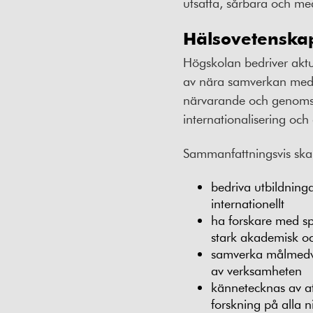
utsatta, sårbara och me
Hälsovetenskap 
Högskolan bedriver aktue
av nära samverkan med bå
närvarande och genomsyr
internationalisering och
Sammanfattningsvis sk
bedriva utbildninga
internationellt
ha forskare med sp
stark akademisk oc
samverka målmedve
av verksamheten
kännetecknas av at
forskning på alla n