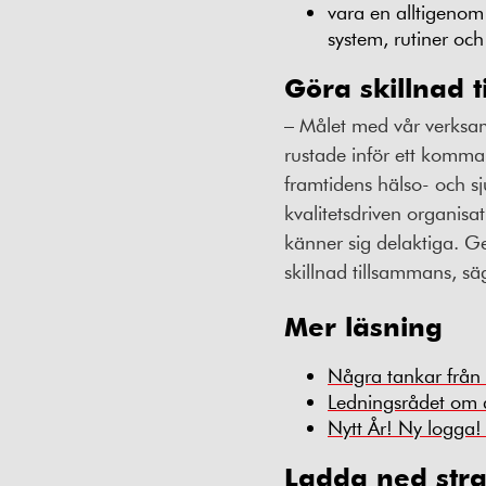
vara en alltigenom
system, rutiner och
Göra skillnad 
– Målet med vår verksamh
rustade inför ett komma
framtidens hälso- och sju
kvalitetsdriven organisa
känner sig delaktiga. G
skillnad tillsammans, s
Mer läsning
Några tankar från 
Ledningsrådet om d
Nytt År! Ny logga!
Ladda ned stra