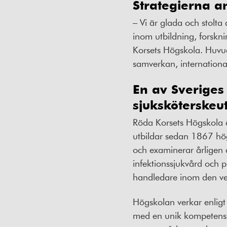
Strategierna a
– Vi är glada och stolta
inom utbildning, forsk
Korsets Högskola. Huvu
samverkan, international
En av Sveriges
sjuksköterskeu
Röda Korsets Högskola ä
utbildar sedan 1867 hög
och examinerar årligen c
infektionssjukvård och p
handledare inom den ve
Högskolan verkar enligt
med en unik kompetens, 