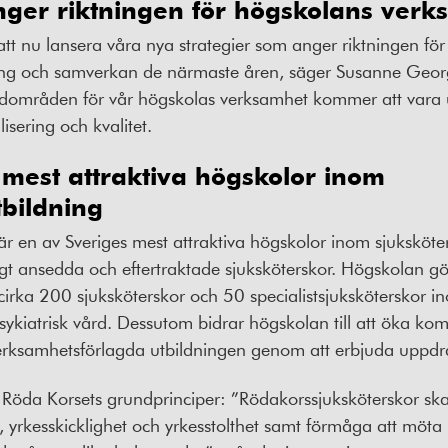
nger riktningen för högskolans ver
 att nu lansera våra nya strategier som anger riktningen f
ning och samverkan de närmaste åren, säger Susanne Georg
dområden för vår högskolas verksamhet kommer att vara ut
isering och kvalitet.
 mest attraktiva högskolor inom
tbildning
r en av Sveriges mest attraktiva högskolor inom sjuksköte
t ansedda och eftertraktade sjuksköterskor. Högskolan gör
irka 200 sjuksköterskor och 50 specialistsjuksköterskor in
sykiatrisk vård. Dessutom bidrar högskolan till att öka ko
rksamhetsförlagda utbildningen genom att erbjuda uppdra
 Röda Korsets grundprinciper: ”Rödakorssjuksköterskor s
yrkesskicklighet och yrkesstolthet samt förmåga att möt