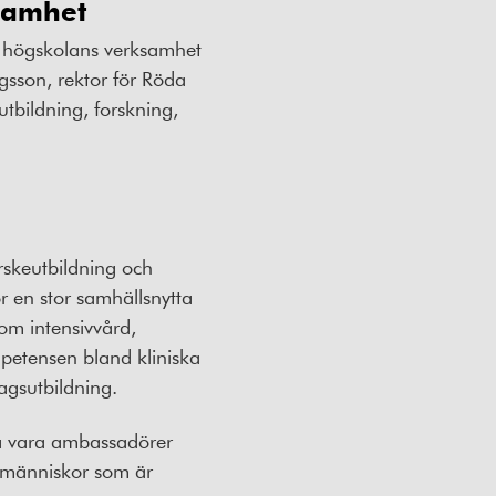
ksamhet
ör högskolans verksamhet
sson, rektor för Röda
bildning, forskning,
rskeutbildning och
 en stor samhällsnytta
om intensivvård,
mpetensen bland kliniska
gsutbildning.
ka vara ambassadörer
a människor som är