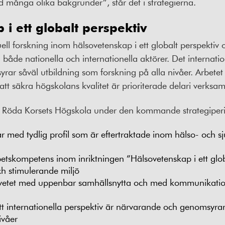
d många olika bakgrunder”, står det i strategierna.
i ett globalt perspektiv
ll forskning inom hälsovetenskap i ett globalt perspektiv 
de nationella och internationella aktörer. Det internation
ar såväl utbildning som forskning på alla nivåer. Arbete
 att säkra högskolans kvalitet är prioriterade delari verksa
a Röda Korsets Högskola under den kommande strategip
r med tydlig profil som är eftertraktade inom hälso- och s
etskompetens inom inriktningen ”Hälsovetenskap i ett globa
h stimulerande miljö
tet med uppenbar samhällsnytta och med kommunikation
t internationella perspektiv är närvarande och genomsyrar
ivåer