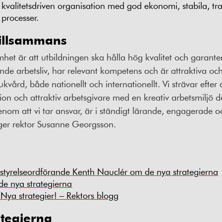
 kvalitetsdriven organisation med god ekonomi, stabila, t
 processer.
tillsammans
et är att utbildningen ska hålla hög kvalitet och garanter
nde arbetsliv, har relevant kompetens och är attraktiva oc
kvård, både nationellt och internationellt. Vi strävar efter 
tion och attraktiv arbetsgivare med en kreativ arbetsmiljö
enom att vi tar ansvar, är i ständigt lärande, engagerade 
äger rektor Susanne Georgsson.
styrelseordförande Kenth Nauclér om de nya strategierna
e nya strategierna
 Nya strategier! – Rektors blogg
tegierna