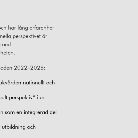
och har lång erfarenhet
ella perspektivet är
t med
mheten.
erioden 2022–2026:
jukvården nationellt och
lt perspektiv” i en
 som en integrerad del
 utbildning och