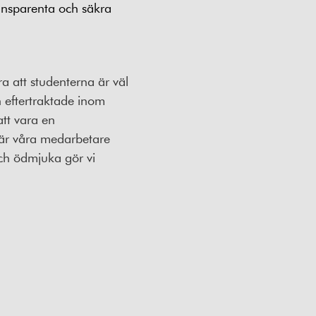
ransparenta och säkra
a att studenterna är väl
h eftertraktade inom
att vara en
 där våra medarbetare
och ödmjuka gör vi