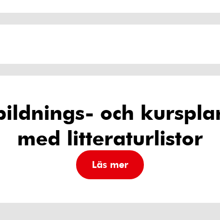
bildnings- och kurspla
med litteraturlistor
Läs mer