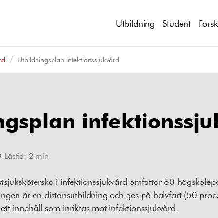
Utbildning
Student
Fors
rd
Utbildningsplan infektionssjukvård
ngsplan infektionssj
Lästid:
2
min
listsjuksköterska i infektionssjukvård omfattar 60 högskole
ingen är en distansutbildning och ges på halvfart (50 pro
ett innehåll som inriktas mot infektionssjukvård.