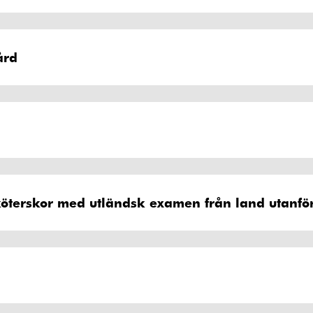
ård
köterskor med utländsk examen från land utanfö