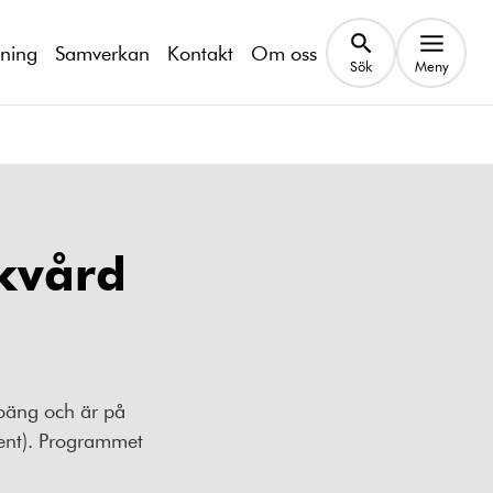
kning
Samverkan
Kontakt
Om oss
Sök
Meny
ukvård
poäng och är på
cent). Programmet