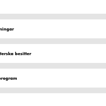
g
dningar
erska besitter
sprogram