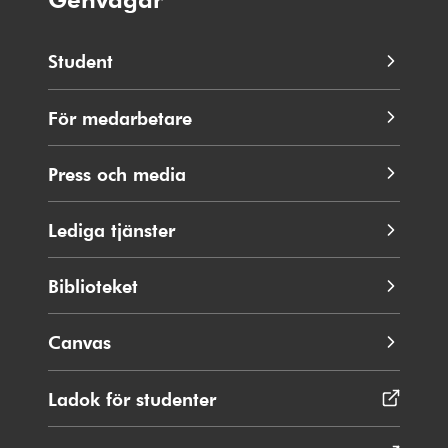
Student
För medarbetare
Press och media
Lediga tjänster
Biblioteket
Canvas
Ladok för studenter
Öppnas
i
nytt