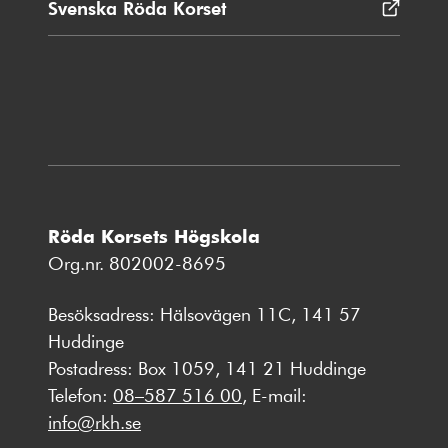
Svenska Röda Korset
Öppnas
i
nytt
fönster
Röda Korsets Högskola
Org.nr. 802002-8695
Besöksadress: Hälsovägen 11C, 141 57
Huddinge
Postadress: Box 1059, 141 21 Huddinge
Telefon:
08–587 516 00
, E-mail:
info@rkh.se