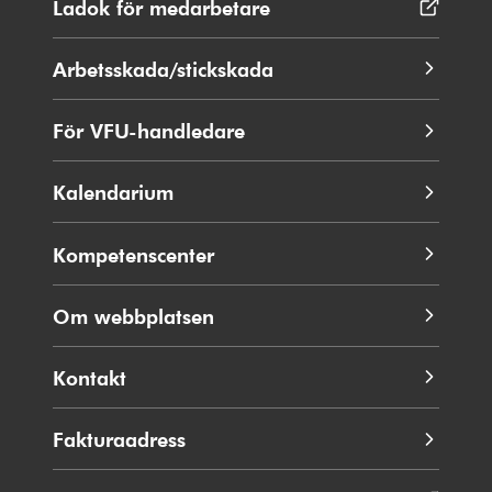
Ladok för medarbetare
Öppnas
fönster
i
nytt
Arbetsskada/stickskada
fönster
För VFU-handledare
Kalendarium
Kompetenscenter
Om webbplatsen
Kontakt
Fakturaadress