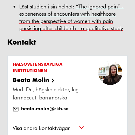
Läst studien i sin helhet:
“The ignored pain” -
experiences of encounters with healthcare
from the perspective of women with pain
persisting after childbirth - a qualitative study
Kontakt
HÄLSOVETENSKAPLIGA
INSTITUTIONEN
Beata Molin
Med. Dr., högskolelektor, leg.
farmaceut, barnmorska
beata.molin@rkh.se
Visa andra kontaktvägar