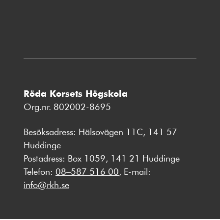
nytt
fönster
Röda Korsets Högskola
Org.nr. 802002-8695
Besöksadress: Hälsovägen 11C, 141 57
Huddinge
Postadress: Box 1059, 141 21 Huddinge
Telefon:
08–587 516 00
, E-mail:
info@rkh.se