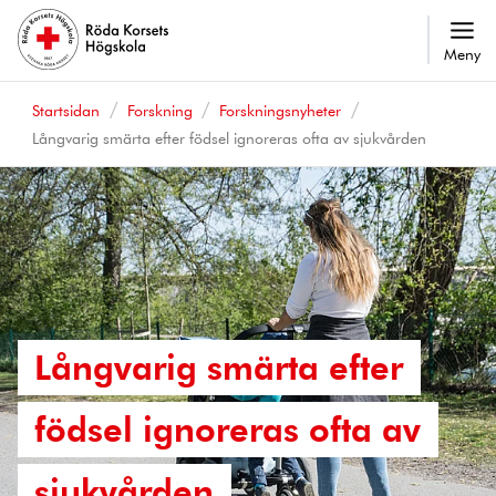
Meny
Startsidan
Forskning
Forskningsnyheter
Långvarig smärta efter födsel ignoreras ofta av sjukvården
Långvarig smärta efter
födsel ignoreras ofta av
sjukvården