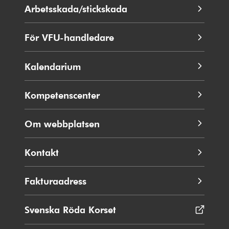
nytt
Arbetsskada/stickskada
fönster
För VFU-handledare
Kalendarium
Kompetenscenter
Om webbplatsen
Kontakt
Fakturaadress
Svenska Röda Korset
Öppnas
i