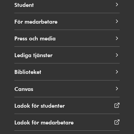
Student
För medarbetare
Press och media
Lediga tjänster
Biblioteket
Canvas
Ladok för studenter
Öppnas
i
nytt
Ladok för medarbetare
Öppnas
fönster
i