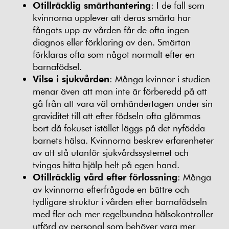
Otillräcklig smärthantering
: I de fall som
kvinnorna upplever att deras smärta har
fångats upp av vården får de ofta ingen
diagnos eller förklaring av den. Smärtan
förklaras ofta som något normalt efter en
barnafödsel.
Vilse i sjukvården
: Många kvinnor i studien
menar även att man inte är förberedd på att
gå från att vara väl omhändertagen under sin
graviditet till att efter födseln ofta glömmas
bort då fokuset istället läggs på det nyfödda
barnets hälsa. Kvinnorna beskrev erfarenheter
av att stå utanför sjukvårdssystemet och
tvingas hitta hjälp helt på egen hand.
Otillräcklig vård efter förlossning
: Många
av kvinnorna efterfrågade en bättre och
tydligare struktur i vården efter barnafödseln
med fler och mer regelbundna hälsokontroller
utförd av personal som behöver vara mer