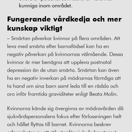
kunniga inom området.
Fungerande vårdkedja och mer
kunskap viktigt
– Smärtan påverkar kvinnor på flera områden. Att
leva med smärta efter barnafödsel kan ha en
negativ påverkan på kvinnornas välmående. Dessa
kvinnor är mer benägna att uppleva postnatal
depression än de utan smärta. Smärtan kan även
ha en negativ inverkan på mödrarnas förmåga att
ta hand om sina barn samt leda till en rädsla och
oro inför framtida graviditeter enligt Beata Molin.
Kvinnorna kände sig övergivna av mödravården då
sjukvårdspersonalens fokus efter förlossningen helt
och hållet flyttas till barnet. Kvinnorna beskrev
erfarenheter av att stå utanför sjukvårdssystemet