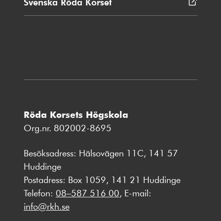
Svenska Röda Korset
Öppnas
i
nytt
fönster
Röda Korsets Högskola
Org.nr. 802002-8695
Besöksadress: Hälsovägen 11C, 141 57
Huddinge
Postadress: Box 1059, 141 21 Huddinge
Telefon:
08–587 516 00
, E-mail:
info@rkh.se