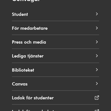
Student
För medarbetare
Press och media
Lediga tjänster
Biblioteket
Canvas
Ladok för studenter
Öppnas
i
nytt