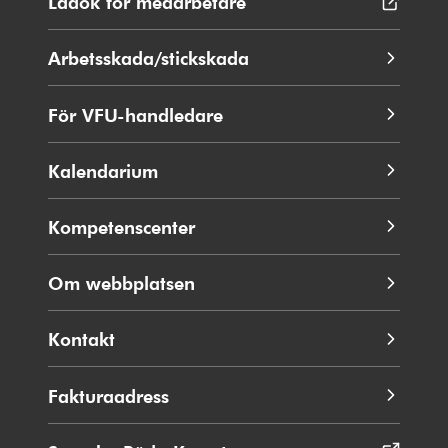
Ladok för medarbetare
Öppnas
fönster
i
nytt
Arbetsskada/stickskada
fönster
För VFU-handledare
Kalendarium
Kompetenscenter
Om webbplatsen
Kontakt
Fakturaadress