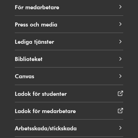
För medarbetare
Press och media
Lediga tjänster
Biblioteket
Canvas
Ladok för studenter
Öppnas
i
nytt
Ladok för medarbetare
Öppnas
fönster
i
nytt
Arbetsskada/stickskada
fönster