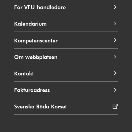
För VFU-handledare
Kalendarium
Kompetenscenter
Om webbplatsen
Kontakt
Fakturaadress
Svenska Röda Korset
Öppnas
i
nytt
fönster