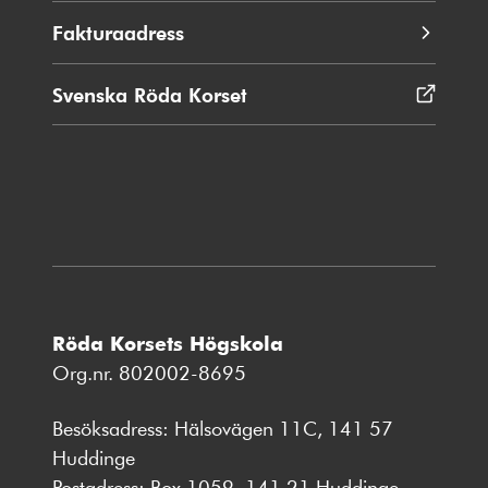
Fakturaadress
Svenska Röda Korset
Öppnas
i
nytt
fönster
Röda Korsets Högskola
Org.nr. 802002-8695
Besöksadress: Hälsovägen 11C, 141 57
Huddinge
Postadress: Box 1059, 141 21 Huddinge