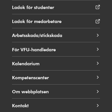
Ladok för studenter
Öppnas
i
nytt
Ladok för medarbetare
Öppnas
fönster
i
nytt
Arbetsskada/stickskada
fönster
För VFU-handledare
Kalendarium
Kompetenscenter
Om webbplatsen
Kontakt