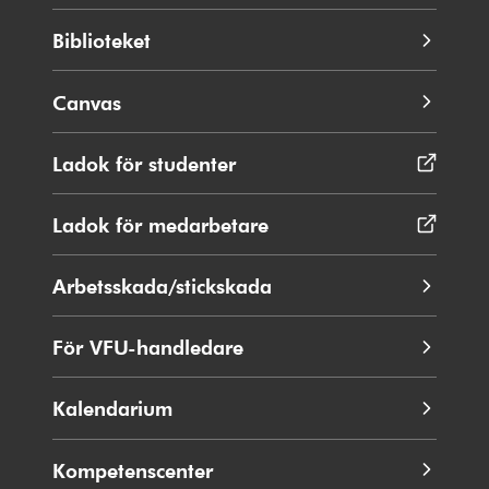
Biblioteket
Canvas
Ladok för studenter
Öppnas
i
nytt
Ladok för medarbetare
Öppnas
fönster
i
nytt
Arbetsskada/stickskada
fönster
För VFU-handledare
Kalendarium
Kompetenscenter