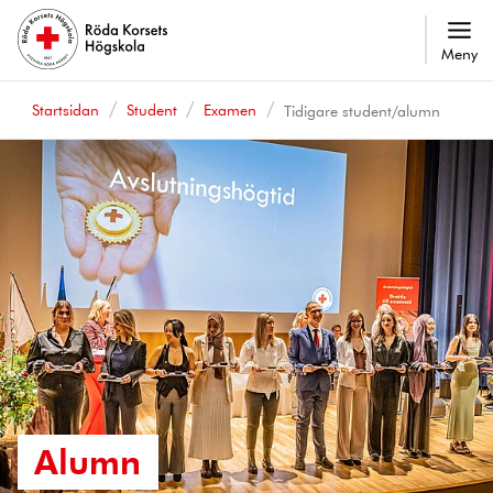
Meny
Startsidan
Student
Examen
Tidigare student/alumn
Alumn