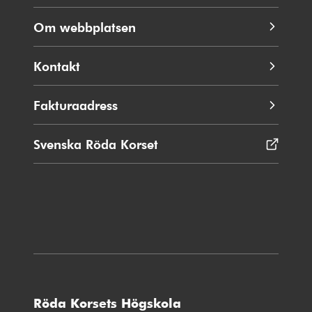
Om webbplatsen
Kontakt
Fakturaadress
Svenska Röda Korset
Öppnas
i
nytt
fönster
Röda Korsets Högskola