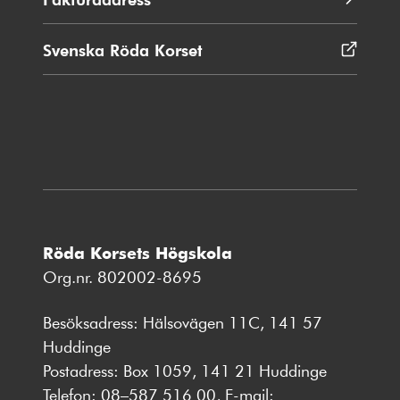
Svenska Röda Korset
Öppnas
i
nytt
fönster
Röda Korsets Högskola
Org.nr. 802002-8695
Besöksadress: Hälsovägen 11C, 141 57
Huddinge
Postadress: Box 1059, 141 21 Huddinge
Telefon:
08–587 516 00
, E-mail: