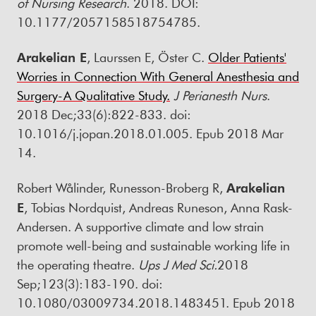
of Nursing Research
. 2018. DOI:
10.1177/2057158518754785.
Arakelian E
, Laurssen E, Öster C.
Older Patients'
Worries in Connection With General Anesthesia and
Surgery-A Qualitative Study.
J Perianesth Nurs
.
2018 Dec;33(6):822-833. doi:
10.1016/j.jopan.2018.01.005. Epub 2018 Mar
14.
Robert Wålinder, Runesson-Broberg R,
Arakelian
E
, Tobias Nordquist, Andreas Runeson, Anna Rask-
Andersen. A supportive climate and low strain
promote well-being and sustainable working life in
the operating theatre.
Ups J Med Sci
.
2018
Sep;123(3):183-190. doi:
10.1080/03009734.2018.1483451. Epub 2018