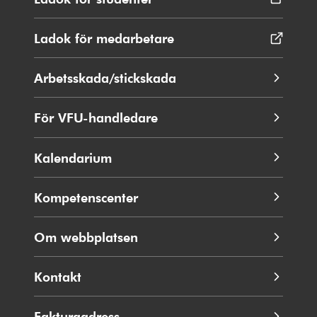
i
nytt
Ladok för medarbetare
Öppnas
fönster
i
nytt
Arbetsskada/stickskada
fönster
För VFU-handledare
Kalendarium
Kompetenscenter
Om webbplatsen
Kontakt
Fakturaadress