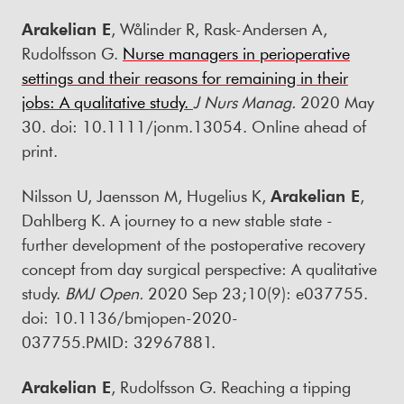
Arakelian E
, Wålinder R, Rask-Andersen A,
Rudolfsson G.
Nurse managers in perioperative
settings and their reasons for remaining in their
jobs: A qualitative study.
J Nurs Manag.
2020 May
30. doi: 10.1111/jonm.13054. Online ahead of
print.
Nilsson U, Jaensson M, Hugelius K,
Arakelian E
,
Dahlberg K. A journey to a new stable state -
further development of the postoperative recovery
concept from day surgical perspective: A qualitative
study.
BMJ Open.
2020 Sep 23;10(9): e037755.
doi: 10.1136/bmjopen-2020-
037755.PMID: 32967881.
Arakelian E
, Rudolfsson G. Reaching a tipping