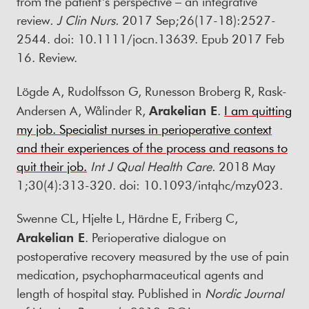
from the patient’s perspective – an integrative
review
.
J Clin Nurs
.
2017 Sep;26(17-18):2527-
2544. doi: 10.1111/jocn.13639. Epub 2017 Feb
16. Review.
Lögde A, Rudolfsson G, Runesson Broberg R, Rask-
Andersen A, Wålinder R,
Arakelian E
.
I am quitting
my job. Specialist nurses in perioperative context
and their experiences of the process and reasons to
quit their job.
Int J Qual Health Care
.
2018 May
1;30(4):313-320. doi: 10.1093/intqhc/mzy023.
Swenne CL, Hjelte L, Härdne E, Friberg C,
Arakelian E
. Perioperative dialogue on
postoperative recovery measured by the use of pain
medication, psychopharmaceutical agents and
length of hospital stay. Published in
Nordic Journal