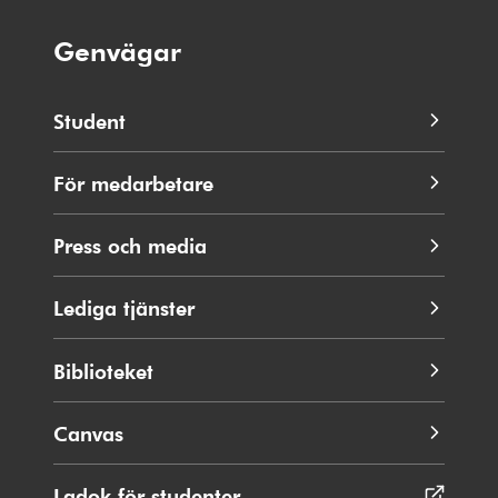
Genvägar
Student
För medarbetare
Press och media
Lediga tjänster
Biblioteket
Canvas
Ladok för studenter
Öppnas