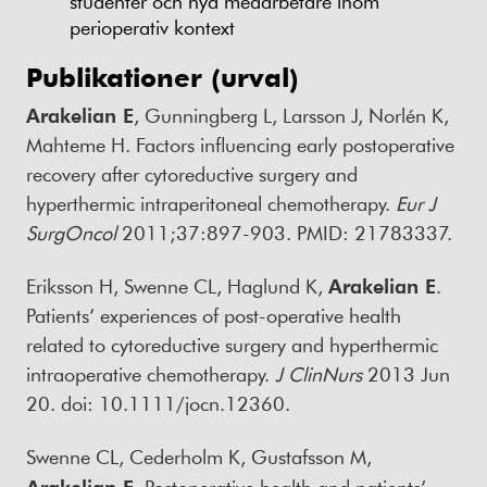
studenter och nya medarbetare inom
perioperativ kontext
Publikationer (urval)
Arakelian E
, Gunningberg L, Larsson J, Norlén K,
Mahteme H. Factors influencing early postoperative
recovery after cytoreductive surgery and
hyperthermic intraperitoneal chemotherapy.
Eur J
SurgOncol
2011;37:897-903. PMID: 21783337.
Eriksson H, Swenne CL, Haglund K,
Arakelian E
.
Patients’ experiences of post-operative health
related to cytoreductive surgery and hyperthermic
intraoperative chemotherapy.
J ClinNurs
2013 Jun
20. doi: 10.1111/jocn.12360.
Swenne CL, Cederholm K, Gustafsson M,
Arakelian E
. Postoperative health and patients’