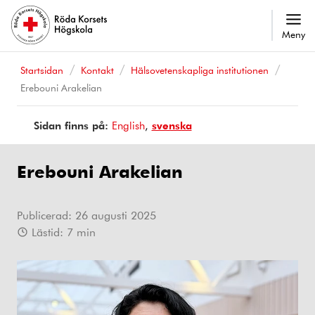
Meny
Startsidan
Kontakt
Hälsovetenskapliga institutionen
Erebouni Arakelian
Sidan finns på:
Page
English
Sidan
svenska
is
finns
available
på
Erebouni Arakelian
in
Publicerad:
26 augusti 2025
Lästid:
7
min