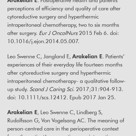
perceptions of efficiency and quality of care after
cytoreductive surgery and hyperthermic
intraperitoneal chemotherapy, two to six months
after surgery.
Eur J OncolNurs
2015 Feb 6. doi:
10.1016/j.ejon.2014.05.007.
Leo Swenne C, Jangland E,
Arakelian E
. Patients’
experiences of their everyday life fourteen months
after cytoreductive surgery and hyperthermic
intraperitoneal chemotherapy- a qualitative follow-
up study.
Scand J Caring Sci
.
2017;31:904-913.
doi: 10.1111/scs.12412. Epub 2017 Jan 25.
Arakelian E
, Leo Swenne C, Lindberg S,
Rudolfsson G, Von Vogelsang AC. The meaning of
person-centred care in the perioperative context