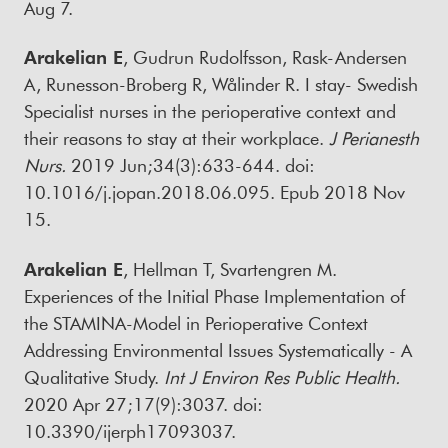
Aug 7.
Arakelian E
, Gudrun Rudolfsson, Rask-Andersen
A, Runesson-Broberg R, Wålinder R. I stay- Swedish
Specialist nurses in the perioperative context and
their reasons to stay at their workplace.
J Perianesth
Nurs
.
2019 Jun;34(3):633-644. doi:
10.1016/j.jopan.2018.06.095. Epub 2018 Nov
15.
Arakelian E
, Hellman T, Svartengren M.
Experiences of the Initial Phase Implementation of
the STAMINA-Model in Perioperative Context
Addressing Environmental Issues Systematically - A
Qualitative Study.
Int J Environ Res Public Health.
2020 Apr 27;17(9):3037. doi:
10.3390/ijerph17093037.