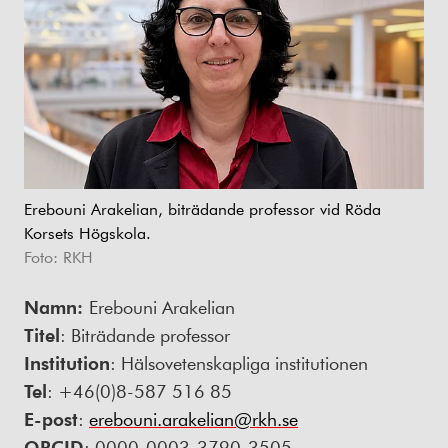
Erebouni Arakelian, biträdande professor vid Röda
Korsets Högskola.
Foto: RKH
Namn:
Erebouni Arakelian
Titel
: Biträdande professor
Institution
: Hälsovetenskapliga institutionen
Tel
: +46(0)8-587 516 85
E-post
:
erebouni.arakelian@rkh.se
ORCID
: 0000-0003-3790-3505