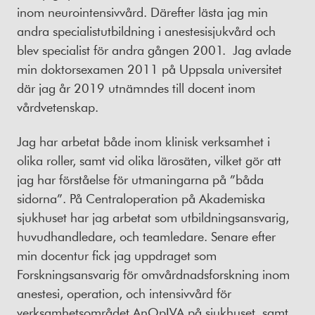
inom neurointensivvård. Därefter lästa jag min
andra specialistutbildning i anestesisjukvård och
blev specialist för andra gången 2001. Jag avlade
min doktorsexamen 2011 på Uppsala universitet
där jag år 2019 utnämndes till docent inom
vårdvetenskap.
Jag har arbetat både inom klinisk verksamhet i
olika roller, samt vid olika lärosäten, vilket gör att
jag har förståelse för utmaningarna på ”båda
sidorna”. På Centraloperation på Akademiska
sjukhuset har jag arbetat som utbildningsansvarig,
huvudhandledare, och teamledare. Senare efter
min docentur fick jag uppdraget som
Forskningsansvarig för omvårdnadsforskning inom
anestesi, operation, och intensivvård för
verksamhetsområdet AnOpIVA på sjukhuset, samt