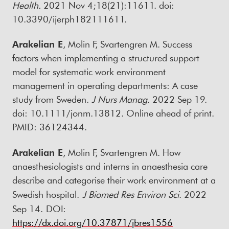
Health.
2021 Nov 4;18(21):11611. doi:
10.3390/ijerph182111611.
Arakelian E
, Molin F, Svartengren M. Success
factors when implementing a structured support
model for systematic work environment
management in operating departments: A case
study from Sweden.
J Nurs Manag.
2022 Sep 19.
doi: 10.1111/jonm.13812. Online ahead of print.
PMID: 36124344.
Arakelian E
, Molin F, Svartengren M. How
anaesthesiologists and interns in anaesthesia care
describe and categorise their work environment at a
Swedish hospital.
J Biomed Res Environ Sci
. 2022
Sep 14.
DOI:
https://dx.doi.org/10.37871/jbres1556