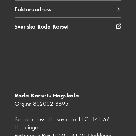
Fakturaadress
Svenska Röda Korset
Öppnas
i
nytt
fönster
Röda Korsets Högskola
Org.nr. 802002-8695
Besöksadress: Hälsovägen 11C, 141 57
Huddinge
Postadress: Box 1059, 141 21 Huddinge