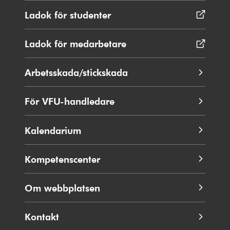
Ladok för studenter
Öppnas
i
nytt
Ladok för medarbetare
Öppnas
fönster
i
nytt
Arbetsskada/stickskada
fönster
För VFU-handledare
Kalendarium
Kompetenscenter
Om webbplatsen
Kontakt