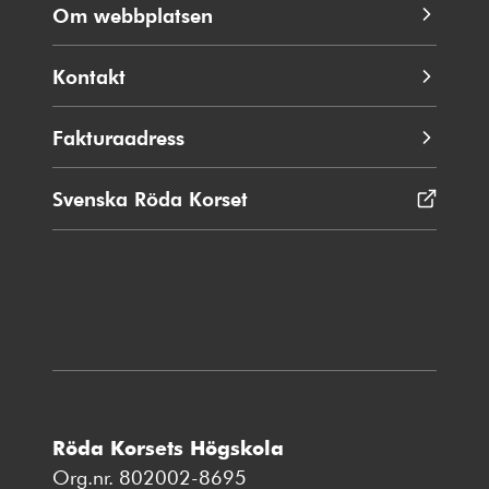
Om webbplatsen
Kontakt
Fakturaadress
Svenska Röda Korset
Öppnas
i
nytt
fönster
Röda Korsets Högskola
Org.nr. 802002-8695