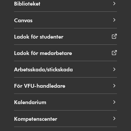
Biblioteket
Canvas
Ladok för studenter
Öppnas
i
nytt
Ladok för medarbetare
Öppnas
fönster
i
nytt
Arbetsskada/stickskada
fönster
För VFU-handledare
Kalendarium
Kompetenscenter