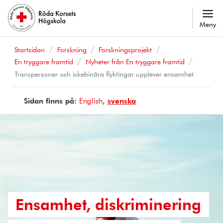
Meny
Startsidan
Forskning
Forskningsprojekt
En tryggare framtid
Nyheter från En tryggare framtid
Transpersoner och ickebinära flyktingar upplever ensamhet
Sidan finns på:
Page
English
Sidan
svenska
is
finns
available
på
in
Ensamhet, diskriminering