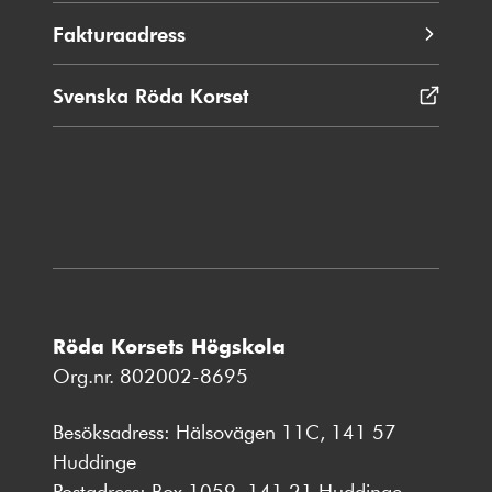
Fakturaadress
Svenska Röda Korset
Öppnas
i
nytt
fönster
Röda Korsets Högskola
Org.nr. 802002-8695
Besöksadress: Hälsovägen 11C, 141 57
Huddinge
Postadress: Box 1059, 141 21 Huddinge