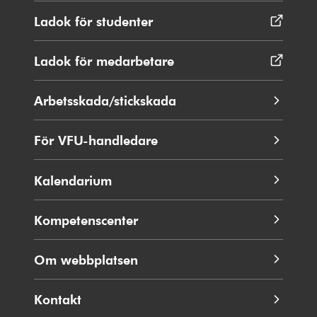
Ladok för studenter
Öppnas
i
nytt
Ladok för medarbetare
Öppnas
fönster
i
nytt
Arbetsskada/stickskada
fönster
För VFU-handledare
Kalendarium
Kompetenscenter
Om webbplatsen
Kontakt