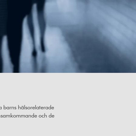
da barns hälsorelaterade
 av ensamkommande och de