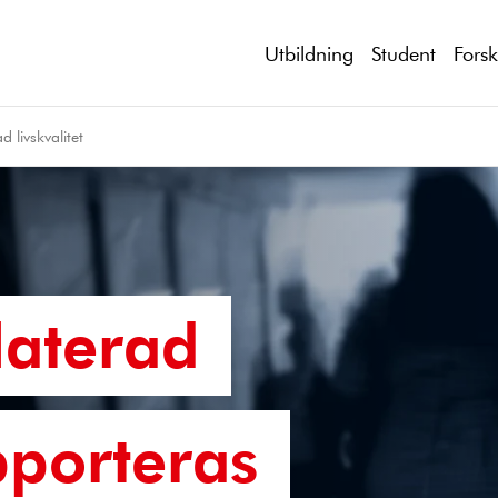
Utbildning
Student
Fors
d livskvalitet
laterad
apporteras