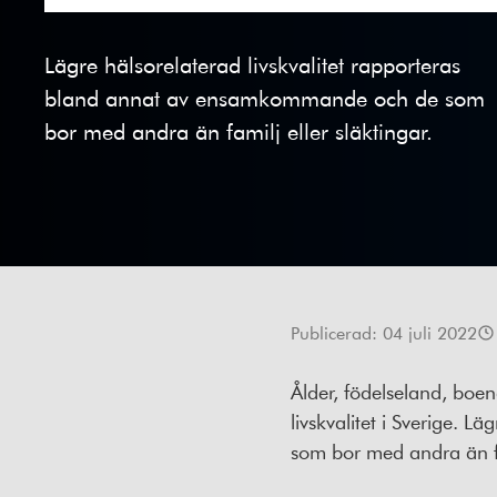
Lägre hälsorelaterad livskvalitet rapporteras
bland annat av ensamkommande och de som
bor med andra än familj eller släktingar.
Publicerad:
04 juli 2022
Ålder, födelseland, boen
livskvalitet i Sverige. 
som bor med andra än fam