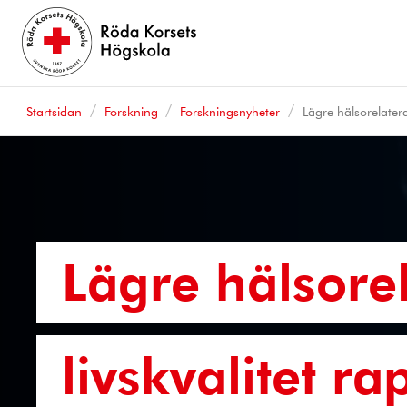
Startsidan
Forskning
Forskningsnyheter
Lägre hälsorelatera
Lägre hälsore
livskvalitet r