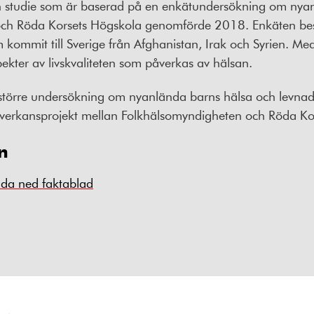
 en studie som är baserad på en enkätundersökning om ny
och Röda Korsets Högskola genomförde 2018. Enkäten be
 kommit till Sverige från Afghanistan, Irak och Syrien. Me
pekter av livskvaliteten som påverkas av hälsan.
n större undersökning om nyanlända barns hälsa och levna
verkansprojekt mellan Folkhälsomyndigheten och Röda Ko
n
dda ned faktablad