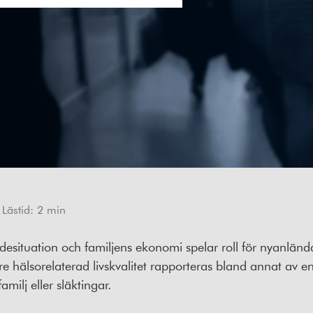
Lästid:
2
min
desituation och familjens ekonomi spelar roll för nyanlän
Lägre hälsorelaterad livskvalitet rapporteras bland annat
ilj eller släktingar.