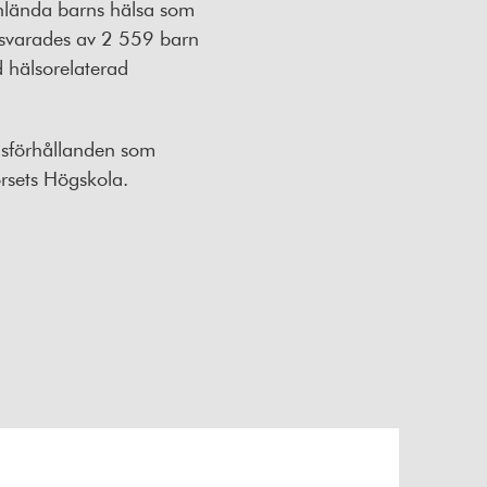
anlända barns hälsa som
svarades av 2 559 barn
d hälsorelaterad
dsförhållanden som
rsets Högskola.