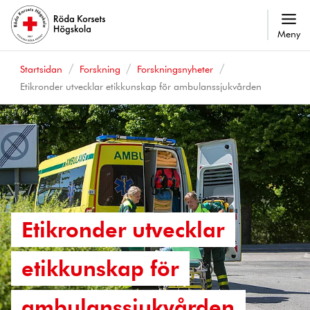
Meny
Startsidan
Forskning
Forskningsnyheter
Etikronder utvecklar etikkunskap för ambulanssjukvården
Etikronder utvecklar
etikkunskap för
ambulanssjukvården