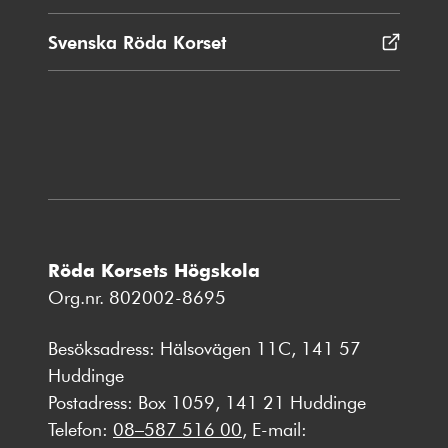
Svenska Röda Korset
Öppnas
i
nytt
fönster
Röda Korsets Högskola
Org.nr. 802002-8695
Besöksadress: Hälsovägen 11C, 141 57
Huddinge
Postadress: Box 1059, 141 21 Huddinge
Telefon:
08–587 516 00
, E-mail: