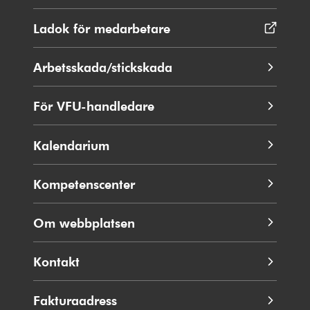
i
nytt
Ladok för medarbetare
Öppnas
fönster
i
nytt
Arbetsskada/stickskada
fönster
För VFU-handledare
Kalendarium
Kompetenscenter
Om webbplatsen
Kontakt
Fakturaadress