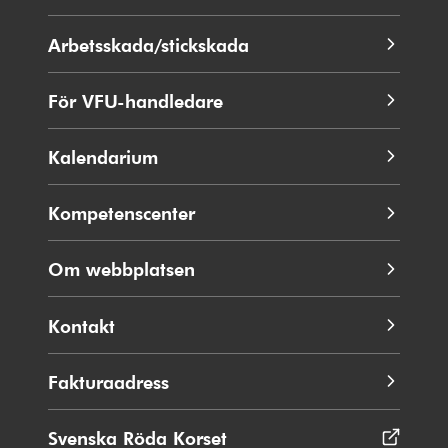
fönster
i
nytt
Arbetsskada/stickskada
fönster
För VFU-handledare
Kalendarium
Kompetenscenter
Om webbplatsen
Kontakt
Fakturaadress
Svenska Röda Korset
Öppnas