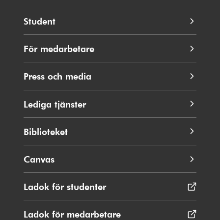
Student
För medarbetare
Press och media
Lediga tjänster
Biblioteket
Canvas
Ladok för studenter
Öppnas
i
nytt
Ladok för medarbetare
Öppnas