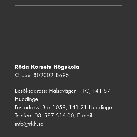
i
nytt
fönster
Röda Korsets Högskola
Org.nr. 802002-8695
Besöksadress: Hälsovägen 11C, 141 57
Huddinge
Postadress: Box 1059, 141 21 Huddinge
Telefon:
08–587 516 00
, E-mail:
info@rkh.se