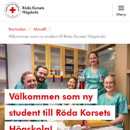
Meny
Startsidan
Aktuellt
Välkommen som ny student till Röda Korsets Högskola!
Välkommen som ny
student till Röda Korsets
Högskola!