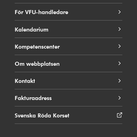
För VFU-handledare
Kalendarium
Kompetenscenter
Om webbplatsen
Kontakt
Fakturaadress
Svenska Röda Korset
Öppnas
i
nytt
fönster