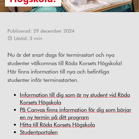
Publicerad:
29 december 2024
Lästid:
3
min
Nu är det snart dags för terminsstart och nya
studenter välkomnas till Röda Korsets Högskola!
Här finns information till nya och befintliga
studenter inför terminsstarten.
Information till dig som är ny student vid Röda
Korsets Högskola
På Canvas finns information för dig som börjar
en ny termin på ditt program
Hitta till Röda Korsets Högskola
Studentportalen