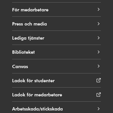
För medarbetare
Press och media
Lediga tjänster
Biblioteket
Canvas
Ladok för studenter
Öppnas
i
nytt
Ladok för medarbetare
Öppnas
fönster
i
nytt
Arbetsskada/stickskada
fönster