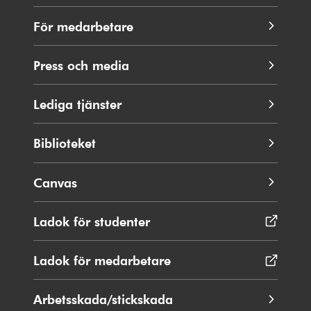
För medarbetare
Press och media
Lediga tjänster
Biblioteket
Canvas
Ladok för studenter
Öppnas
i
nytt
Ladok för medarbetare
Öppnas
fönster
i
nytt
Arbetsskada/stickskada
fönster