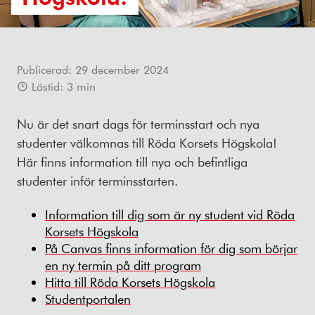
Publicerad:
29 december 2024
Lästid:
3
min
Nu är det snart dags för terminsstart och nya
studenter välkomnas till Röda Korsets Högskola!
Här finns information till nya och befintliga
studenter inför terminsstarten.
Information till dig som är ny student vid Röda
Korsets Högskola
På Canvas finns information för dig som börjar
en ny termin på ditt program
Hitta till Röda Korsets Högskola
Studentportalen