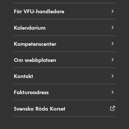
För VFU-handledare
Kalendarium
Kompetenscenter
Om webbplatsen
Kontakt
Fakturaadress
Svenska Röda Korset
Öppnas
i
nytt
fönster