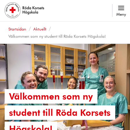
Meny
Startsidan
Aktuellt
Välkommen som ny student till Röda Korsets Högskola!
Välkommen som ny
student till Röda Korsets
Högskola!