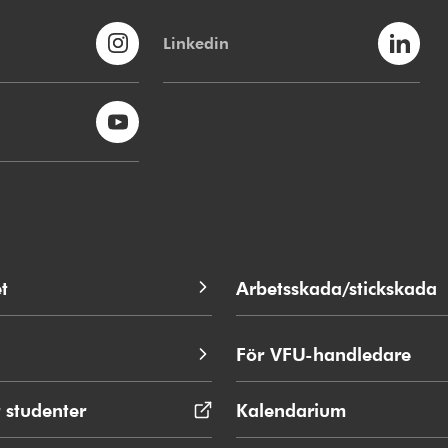
Linkedin
t
Arbetsskada/stickskada
För VFU-handledare
 studenter
Öppnas
Kalendarium
i