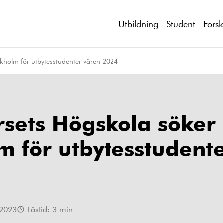
Utbildning
Student
Fors
kholm för utbytesstudenter våren 2024
sets Högskola söker
m för utbytesstudent
 2023
Lästid:
3
min