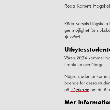
Röda Korsets Högskol
Röda Korsets Högskola 
ger möjlighet för sjuksk
sjukvård.
Utbytesstudente
Våren 2024 kommer högsk
Frankrike och Norge.
Några studenter kommer 
boende för dessa student
på
ic@rkh.se
om du är in
Mer informatio