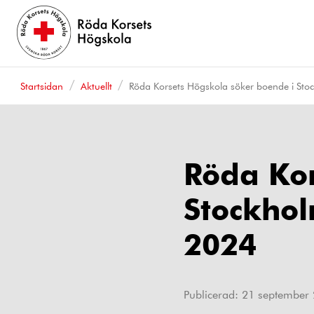
Startsidan
Aktuellt
Röda Korsets Högskola söker boende i Stoc
Röda Kor
Stockhol
2024
Publicerad:
21 september