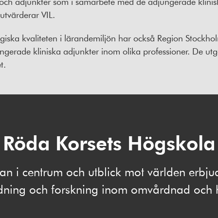
rer och adjunkter som i samarbete med de adjungerade klini
utvärderar VIL.
giska kvaliteten i lärandemiljön har också Region Stockh
ungerade kliniska adjunkter inom olika professioner. De u
t.
Röda Korsets Högskola
 i centrum och utblick mot världen erbju
ldning och forskning inom omvårdnad och 