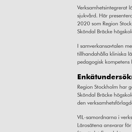
Verksamhetsintegrerat lä
sjukvård. Här presenter
2020 som Region Stockh
Sköndal Bräcke högskola
I samverkansavtalen me
tillhandahålla kliniska 
pedagogisk kompetens h
Enkätundersökn
Region Stockholm har g
Sköndal Bräcke högskola,
den verksamhetsförlagda
VIL-samordnarna i verks
Lärosätena ansvarar för 