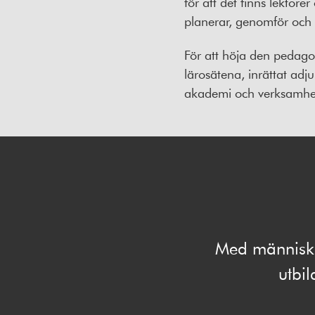
för att det finns lekto
planerar, genomför och 
För att höja den pedago
lärosätena, inrättat adj
akademi och verksamhe
Med människan
utbi