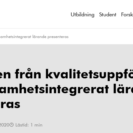
Utbildning
Student
Fors
ksamhetsintegrerat lärande presenteras
en från kvalitetsuppf
amhetsintegrerat lä
ras
2020
Lästid:
1
min