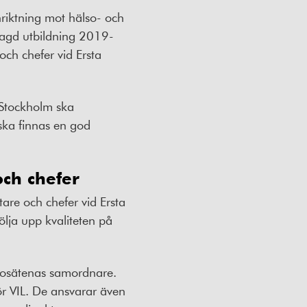
nriktning mot hälso- och
rlagd utbildning 2019-
ch chefer vid Ersta
 Stockholm ska
 ska finnas en god
ch chefer
re och chefer vid Ersta
ölja upp kvaliteten på
ärosätenas samordnare.
ör VIL. De ansvarar även