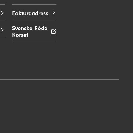
Fakturaadress
Svenska Röda
Korset
Öppnas
i
nytt
fönster