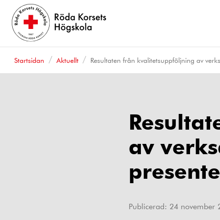
Startsidan
Aktuellt
Resultaten från kvalitetsuppföljning av ver
Resultat
av verks
presente
Publicerad:
24 november 