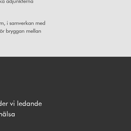
ska adjunkterna
olm, i samverkan med
tgör bryggan mellan
der vi ledande
hälsa