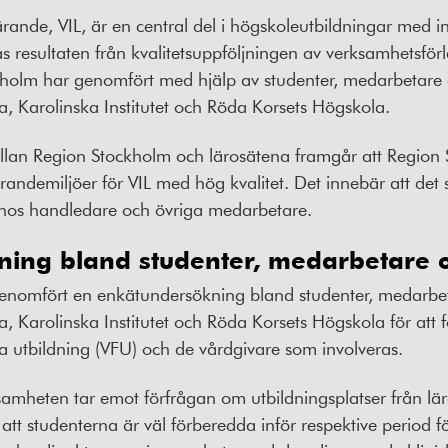
rande, VIL, är en central del i högskoleutbildningar med i
as resultaten från kvalitetsuppföljningen av verksamhetsfö
olm har genomfört med hjälp av studenter, medarbetare o
, Karolinska Institutet och Röda Korsets Högskola.
llan Region Stockholm och lärosätena framgår att Region
lärandemiljöer för VIL med hög kvalitet. Det innebär att det
os handledare och övriga medarbetare.
ing bland studenter, medarbetare o
enomfört en enkätundersökning bland studenter, medarbeta
 Karolinska Institutet och Röda Korsets Högskola för att f
 utbildning (VFU) och de vårdgivare som involveras.
amheten tar emot förfrågan om utbildningsplatser från l
att studenterna är väl förberedda inför respektive period f