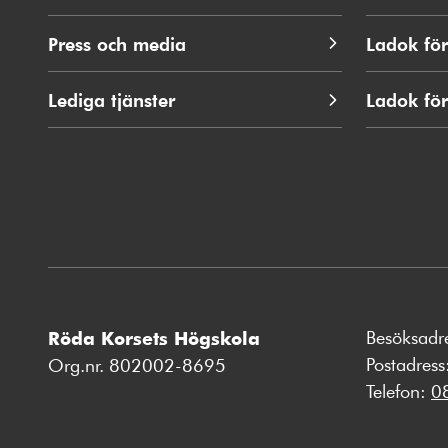
Press och media
Ladok för
Lediga tjänster
Ladok fö
Besöksadr
Röda Korsets Högskola
Postadres
Org.nr. 802002-8695
Telefon:
0