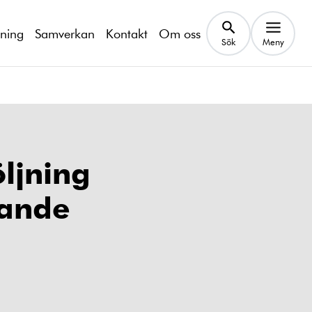
kning
Samverkan
Kontakt
Om oss
Sök
Meny
öljning
rande