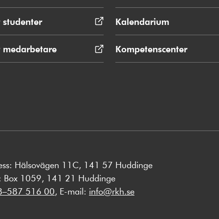
 studenter
Öppnas
Kalendarium
i
nytt
r medarbetare
Öppnas
Kompetenscenter
fönster
i
nytt
fönster
ess: Hälsovägen 11C, 141 57 Huddinge
s: Box 1059, 141 21 Huddinge
8–587 516 00
, E-mail:
info@rkh.se