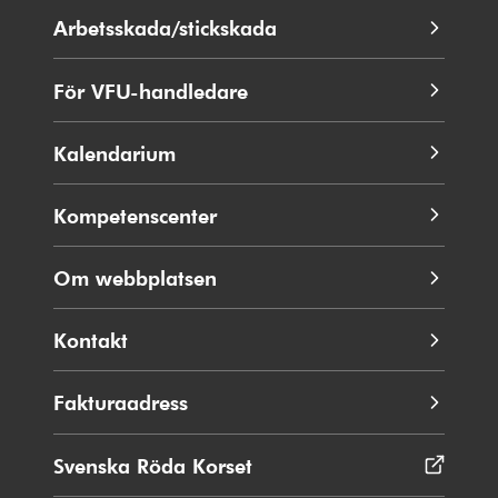
nytt
Arbetsskada/stickskada
fönster
För VFU-handledare
Kalendarium
Kompetenscenter
Om webbplatsen
Kontakt
Fakturaadress
Svenska Röda Korset
Öppnas
i