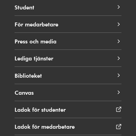
Student
För medarbetare
Press och media
Lediga tjänster
Biblioteket
Canvas
Ladok för studenter
Öppnas
i
nytt
Ladok för medarbetare
Öppnas
fönster
i