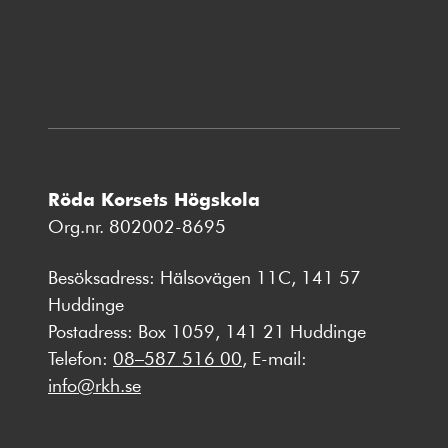
nytt
fönster
Röda Korsets Högskola
Org.nr. 802002-8695
Besöksadress: Hälsovägen 11C, 141 57
Huddinge
Postadress: Box 1059, 141 21 Huddinge
Telefon:
08–587 516 00
, E-mail:
info@rkh.se