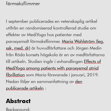
förmaksflimmer
I september publicerades en vetenskaplig artikel
utifrån en randomiserad kontrollerad studie om
effekter av MediYoga hos patienter med
paroxysmalt förmaksflimmer.
Maria Wahlström (leg.
ssk, med. dr)
är huvudförfattare och Jörgen Medin
från Röda korsets högskola är en av medförfattarna
till artikeln. Studien ingår i avhandlingen
Effects of
MediYoga among patients with paroxysmal atrial
fibrillation
som Maria försvarade i januari, 2019.
Nedan följer en sammanfattning av
den
publicerade artikeln
:
Abstract
Background: