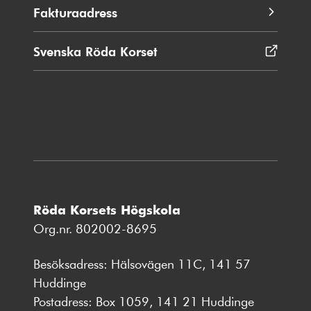
Fakturaadress
Svenska Röda Korset
Öppnas
i
nytt
fönster
Röda Korsets Högskola
Org.nr. 802002-8695
Besöksadress: Hälsovägen 11C, 141 57
Huddinge
Postadress: Box 1059, 141 21 Huddinge