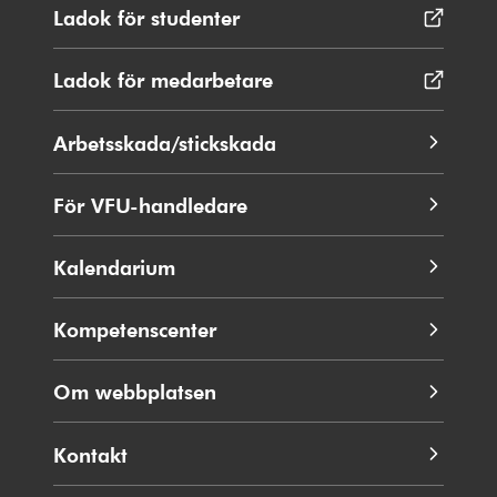
Ladok för studenter
Öppnas
i
nytt
Ladok för medarbetare
Öppnas
fönster
i
nytt
Arbetsskada/stickskada
fönster
För VFU-handledare
Kalendarium
Kompetenscenter
Om webbplatsen
Kontakt