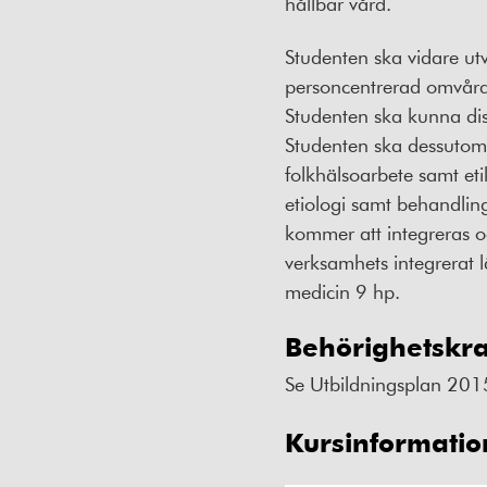
hållbar vård.
Studenten ska vidare ut
personcentrerad omvård
Studenten ska kunna dis
Studenten ska dessuto
folkhälsoarbete samt eti
etiologi samt behandlin
kommer att integreras o
verksamhets integrerat 
medicin 9 hp.
Behörighetskr
Se Utbildningsplan 201
Kursinformatio