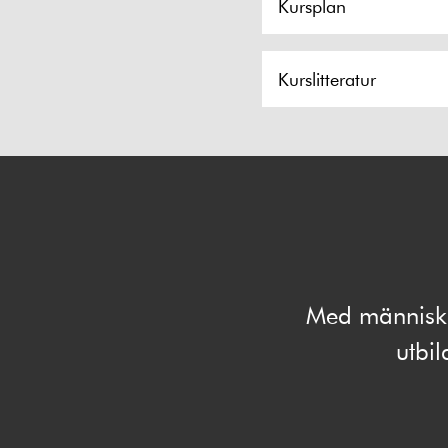
Kursplan
Kurslitteratur
Med människan
utbi