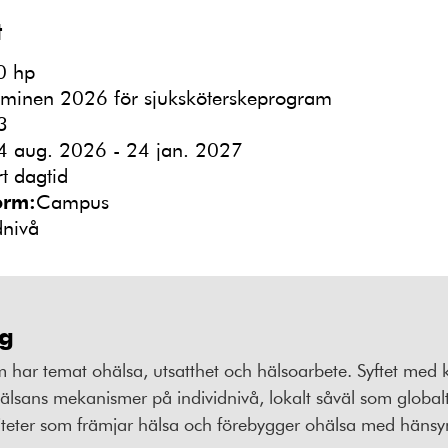
t
0 hp
rminen 2026 för sjuksköterskeprogram
3
4 aug. 2026 - 24 jan. 2027
rt dagtid
orm:
Campus
dnivå
ng
m har temat ohälsa, utsatthet och hälsoarbete. Syftet med 
hälsans mekanismer på individnivå, lokalt såväl som globa
teter som främjar hälsa och förebygger ohälsa med hänsyn 