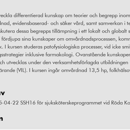
veckla differentierad kunskap om teorier och begrepp in
nad, evidensbaserad- och säker vård, samt samverkan i t
kutera dessa begrepps tillämpning i ett lokalt och globa
m fördjupa sina kunskaper om omvårdnadsprocessen, kom
k. I kursen studeras patofysiologiska processer, vid icke 
gsstrategier inklusive farmakologi. Ovanstående kunskaper
ch utvecklas under den verksamhetsförlagda utbildningen 
lärande (VIL). I kursen ingår omvårdnad 13,5 hp, folkhäls
av
5-04-22 SSH16 för sjuksköterskeprogrammet vid Röda Ko
n