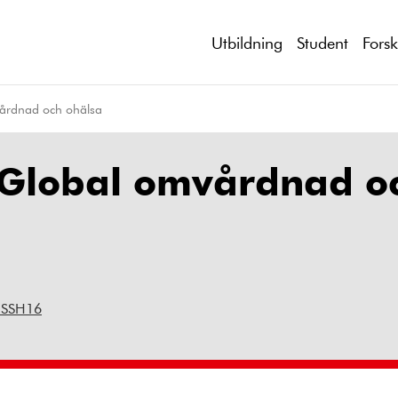
Utbildning
Student
Fors
vårdnad och ohälsa
: Global omvårdnad o
 SSH16