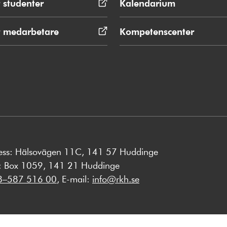
 studenter
Öppnas
Kalendarium
i
nytt
r medarbetare
Öppnas
Kompetenscenter
fönster
i
nytt
fönster
ess: Hälsovägen 11C, 141 57 Huddinge
s: Box 1059, 141 21 Huddinge
8–587 516 00
, E-mail:
info@rkh.se