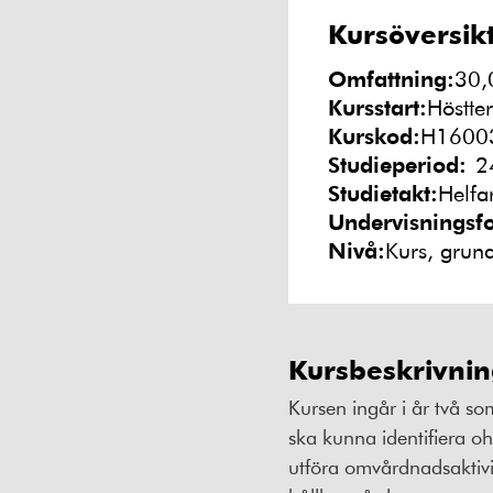
Kursöversik
Omfattning:
30,
Kursstart:
Höstte
Kurskod:
H1600
Studieperiod:
2
Studietakt:
Helfa
Undervisningsf
Nivå:
Kurs, grun
Kursbeskrivni
Kursen ingår i år två so
ska kunna identifiera o
utföra omvårdnadsaktivi