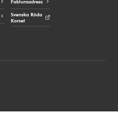
Fakturaadress
Svenska Röda
Korset
Öppnas
i
nytt
fönster