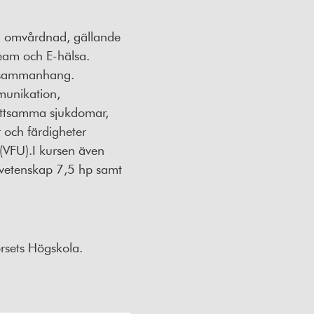
om omvårdnad, gällande
eam och E-hälsa.
lt sammanhang.
munikation,
smittsamma sjukdomar,
 och färdigheter
(VFU).I kursen även
ovetenskap 7,5 hp samt
rsets Högskola.