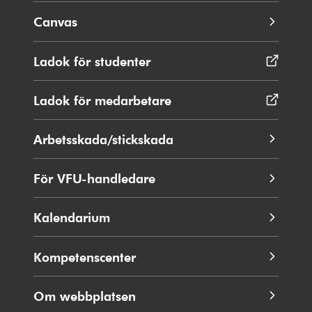
Canvas
Ladok för studenter
Öppnas
i
nytt
Ladok för medarbetare
Öppnas
fönster
i
nytt
Arbetsskada/stickskada
fönster
För VFU-handledare
Kalendarium
Kompetenscenter
Om webbplatsen