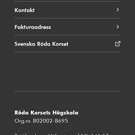
Kontakt
Fakturaadress
Svenska Röda Korset
Öppnas
i
nytt
fönster
Röda Korsets Högskola
Org.nr. 802002-8695