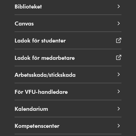
Biblioteket
Canvas
Ladok för studenter
Öppnas
i
nytt
Ladok för medarbetare
Öppnas
fönster
i
nytt
Arbetsskada/stickskada
fönster
För VFU-handledare
Kalendarium
Kompetenscenter