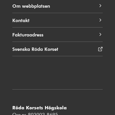
Om webbplatsen
Kontakt
Fakturaadress
Svenska Röda Korset
Öppnas
i
nytt
fönster
Röda Korsets Högskola
Org.nr. 802002-8695