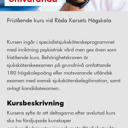
Fristående kurs vid Röda Korsets Högskola
Kursen ingår i specialistsjuksköterskeprogrammet
med inriktning psykiatrisk vård men ges även som
fristående kurs. Behörighetskraven är
sjuksköterskeexamen på grundnivå omfattande
180 högskolepoäng eller motsvarande utländsk
examen med svensk sjuksköterskelegitimation, samt
avlagt kandidatexamen.
Kursbeskrivning
Kursens syfte är att deltagarna efter avslutad kurs
ska ha fördjupade kunskaper
om handledningsteorier och metodfärdigheter för