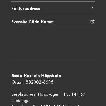
Fakturaadress
Svenska Röda Korset
Öppnas
i
nytt
fönster
Röda Korsets Högskola
Org.nr. 802002-8695
Besöksadress: Hälsovägen 11C, 141 57
Huddinge