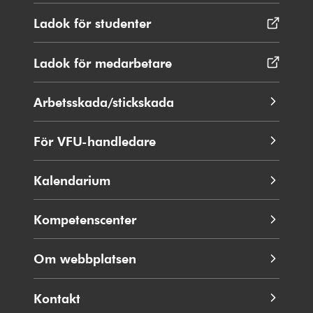
Ladok för studenter
Öppnas
i
nytt
Ladok för medarbetare
Öppnas
fönster
i
nytt
Arbetsskada/stickskada
fönster
För VFU-handledare
Kalendarium
Kompetenscenter
Om webbplatsen
Kontakt