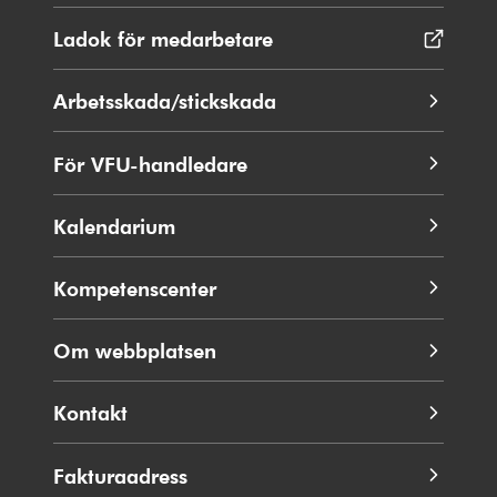
i
nytt
Ladok för medarbetare
Öppnas
fönster
i
nytt
Arbetsskada/stickskada
fönster
För VFU-handledare
Kalendarium
Kompetenscenter
Om webbplatsen
Kontakt
Fakturaadress