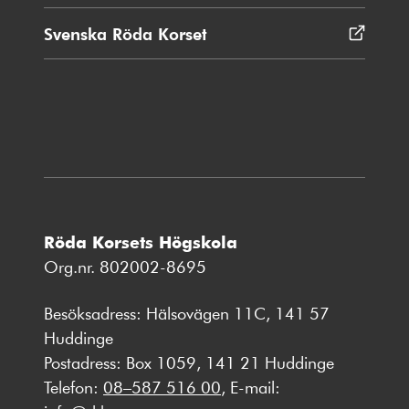
Svenska Röda Korset
Öppnas
i
nytt
fönster
Röda Korsets Högskola
Org.nr. 802002-8695
Besöksadress: Hälsovägen 11C, 141 57
Huddinge
Postadress: Box 1059, 141 21 Huddinge
Telefon:
08–587 516 00
, E-mail: