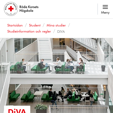
Meny
Startsidan
Student
Mina studier
Studieinformation och regler
DiVA
DiVA