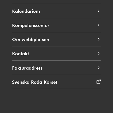
Kalendarium
Kompetenscenter
Om webbplatsen
Kontakt
Fakturaadress
Svenska Röda Korset
Öppnas
i
nytt
fönster