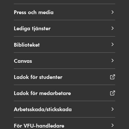
Press och media
Lediga tjänster
Biblioteket
Canvas
Ladok för studenter
Öppnas
i
nytt
Ladok för medarbetare
Öppnas
fönster
i
nytt
Arbetsskada/stickskada
fönster
För VFU-handledare