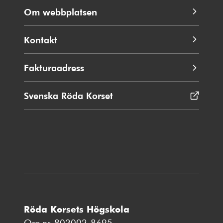
Om webbplatsen
Kontakt
Fakturaadress
Svenska Röda Korset
Öppnas
i
nytt
fönster
Röda Korsets Högskola
Org.nr. 802002-8695