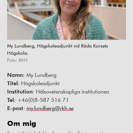
My Lundberg, Högskoleadjunkt vid Röda Korsets
Högskola.
Foto: RKH
Namn:
My Lundberg
Titel
: Högskoleadjunkt
Institution
: Hälsovetenskapliga institutionen
Tel
: +46(0)8-587 516 71
E-post
:
my.lundberg@rkh.se
Om mig