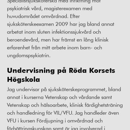
Specialistsjuksköterska med inriktning mot
psykiatrisk vård, magisterexamen med
huvudområdet omvårdnad. Efter
sjuksköterskeexamen 2009 har jag bland annat
arbetat inom sluten infektionssjukvård och
beroendevård, men har främst en lång klinisk
erfarenhet från mitt arbete inom barn- och
ungdomspsykiatrin.
Undervisning på Röda Korsets
Högskola
Jag undervisar på sjuksköterskeprogrammet, bland
annat i kurserna Vetenskap och vårdande samt
Vetenskap och hälsoarbete, klinisk färdighetsträning
och handledning för VIL/VFU. Jag handleder även
VFU i kursen Fördjupning i omvårdnad och
förbättringskunskap samt är jag involverad i