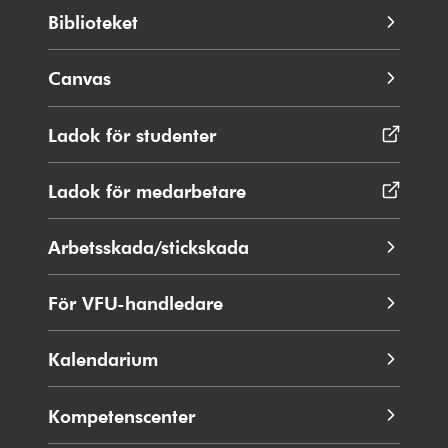
Biblioteket
Canvas
Ladok för studenter
Öppnas
i
nytt
Ladok för medarbetare
Öppnas
fönster
i
nytt
Arbetsskada/stickskada
fönster
För VFU-handledare
Kalendarium
Kompetenscenter