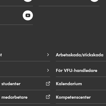
t
Arbetsskada/stickskada
För VFU-handledare
 studenter
Öppnas
Kalendarium
i
nytt
r medarbetare
Öppnas
Kompetenscenter
fönster
i