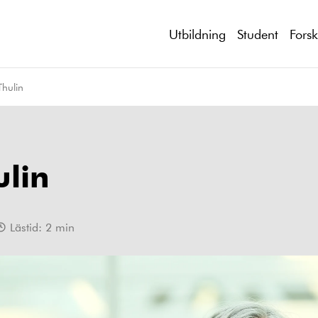
Utbildning
Student
Fors
hulin
lin
Lästid:
2
min