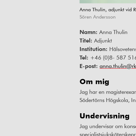
Anna Thulin, adjunkt vid 
Sören Andersson
Namn:
Anna Thulin
Titel:
Adjunkt
Institution:
Hälsovetens
Tel:
+46 (0)8- 587 51
E-post:
anna.thulin@rk
Om mig
Jag har en magisterexam
Södertörns Högskola, Ins
Undervisning
Jag undervisar om kons
specialistsjukskötersk