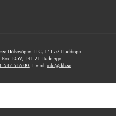
nytt
fönster
ess: Hälsovägen 11C, 141 57 Huddinge
s: Box 1059, 141 21 Huddinge
8–587 516 00
, E-mail:
info@rkh.se