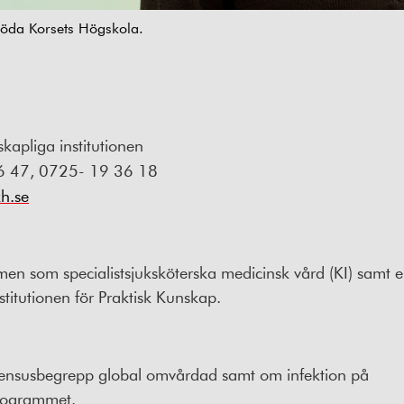
Röda Korsets Högskola.
kapliga institutionen
6 47, 0725- 19 36 18
h.se
en som specialistsjuksköterska medicinsk vård (KI) samt
titutionen för Praktisk Kunskap.
ensusbegrepp global omvårdad samt om infektion på
eprogrammet.