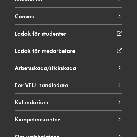
Canvas
Ladok för studenter
Öppnas
i
nytt
Ladok för medarbetare
Öppnas
fönster
i
nytt
Arbetsskada/stickskada
fönster
För VFU-handledare
Kalendarium
Kompetenscenter
Om webbplatsen