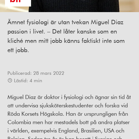
Ämnet fysiologi är utan tvekan Miguel Diaz
passion i livet. – Det låter kanske som en
kliché men mitt jobb känns faktiskt inte som
ett jobb.
Publicerad:
28 mars 2022
Lästid:
4
min
Miguel Diaz är doktor i fysiologi och ägnar sin tid åt
att undervisa sjuksköterskestudenter och forska vid
Röda Korsets Högskola. Han är ursprungligen från
Colombia men har mestadels bott på andra platser
i världen, exempelvis England, Brasilien, USA och
Belgien. Sedan tre år är han bosatt i Sverige och