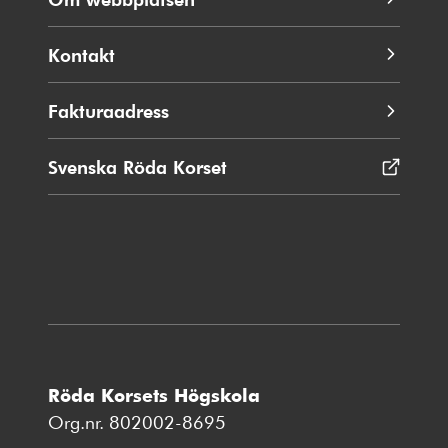
Kontakt
Fakturaadress
Svenska Röda Korset
Öppnas
i
nytt
fönster
Röda Korsets Högskola
Org.nr. 802002-8695