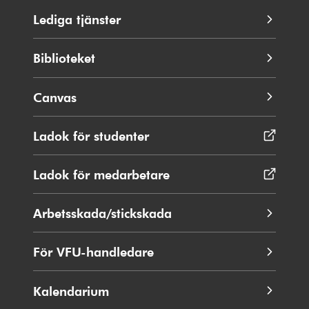
Lediga tjänster
Biblioteket
Canvas
Ladok för studenter
Öppnas
i
nytt
Ladok för medarbetare
Öppnas
fönster
i
nytt
Arbetsskada/stickskada
fönster
För VFU-handledare
Kalendarium