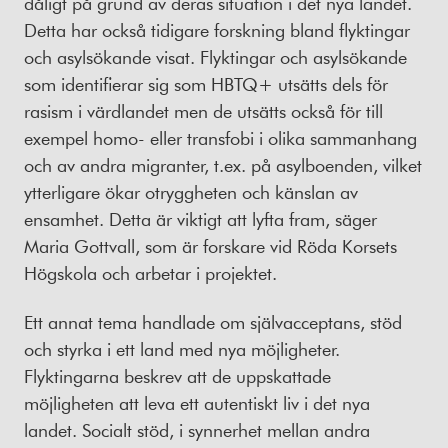
dåligt på grund av deras situation i det nya landet.
Detta har också tidigare forskning bland flyktingar
och asylsökande visat. Flyktingar och asylsökande
som identifierar sig som HBTQ+ utsätts dels för
rasism i värdlandet men de utsätts också för till
exempel homo- eller transfobi i olika sammanhang
och av andra migranter, t.ex. på asylboenden, vilket
ytterligare ökar otryggheten och känslan av
ensamhet. Detta är viktigt att lyfta fram, säger
Maria Gottvall, som är forskare vid Röda Korsets
Högskola och arbetar i projektet.
Ett annat tema handlade om självacceptans, stöd
och styrka i ett land med nya möjligheter.
Flyktingarna beskrev att de uppskattade
möjligheten att leva ett autentiskt liv i det nya
landet. Socialt stöd, i synnerhet mellan andra