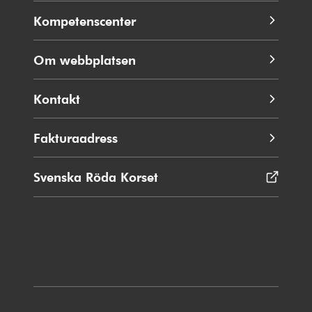
Kompetenscenter
Om webbplatsen
Kontakt
Fakturaadress
Svenska Röda Korset
Öppnas
i
nytt
fönster